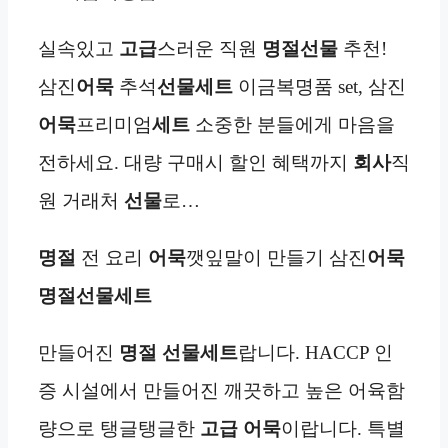
실속있고
고급
스러운 직원
명절선물
추천!
삼진
어묵
추석
선물세트
이금복명품 set, 삼진
어묵
프리미엄
세트
소중한 분들에게 마음을
전하세요. 대량 구매시 할인 혜택까지
회사
직
원 거래처
선물
로…
명절
전 요리
어묵
깻잎말이 만들기 삼진
어묵
명절선물세트
만들어진
명절 선물세트
랍니다. HACCP 인
증 시설에서 만들어진 깨끗하고 높은 어육함
량으로 탱글탱글한
고급
어묵
이랍니다. 특별