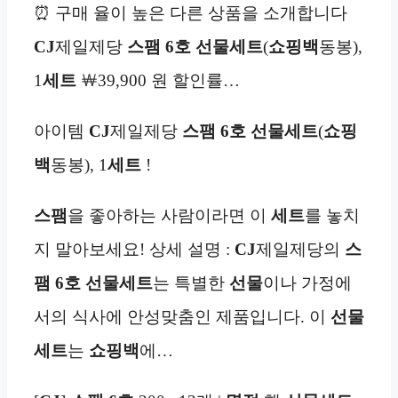
⏰ 구매 율이 높은 다른 상품을 소개합니다
CJ
제일제당
스팸 6호
선물세트
(
쇼핑백
동봉),
1
세트
￦39,900 원 할인률…
아이템
CJ
제일제당
스팸 6호
선물세트
(
쇼핑
백
동봉), 1
세트
!
스팸
을 좋아하는 사람이라면 이
세트
를 놓치
지 말아보세요! 상세 설명 :
CJ
제일제당의
스
팸 6호
선물세트
는 특별한
선물
이나 가정에
서의 식사에 안성맞춤인 제품입니다. 이
선물
세트
는
쇼핑백
에…