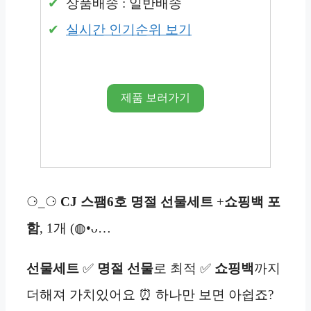
상품배송 : 일반배송
실시간 인기순위 보기
제품 보러가기
⚆_⚆
CJ 스팸6호 명절 선물세트
+
쇼핑백
포
함
, 1개 (◍•ᴗ…
선물세트
✅
명절 선물
로 최적 ✅
쇼핑백
까지
더해져 가치있어요 ⏰ 하나만 보면 아쉽죠?