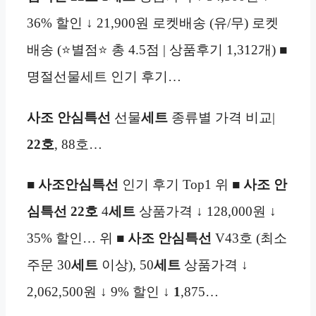
36% 할인 ↓ 21,900원 로켓배송 (유/무) 로켓
배송 (⭐별점⭐ 총 4.5점 | 상품후기 1,312개) ■
명절선물세트 인기 후기…
사조 안심특선
선물
세트
종류별 가격 비교|
22호
, 88호…
■
사조안심특선
인기 후기 Top1 위 ■
사조 안
심특선 22호
4
세트
상품가격 ↓ 128,000원 ↓
35% 할인… 위 ■
사조 안심특선
V43호 (최소
주문 30
세트
이상), 50
세트
상품가격 ↓
2,062,500원 ↓ 9% 할인 ↓
1
,875…