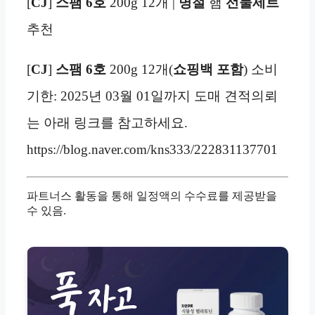
[
CJ
]
스팸 6호
200g 12개 |
명절
햄
선물세트
추천
[
CJ
]
스팸 6호
200g 12개(
쇼핑백
포함
) 소비
기한: 2025년 03월 01일까지 도매 견적의뢰
는 아래 링크를 참고하세요.
https://blog.naver.com/kns333/222831137701
파트너스 활동을 통해 일정액의 수수료를 제공받을
수 있음.