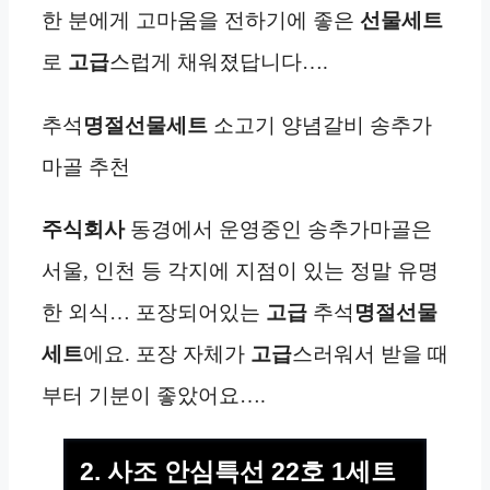
한 분에게 고마움을 전하기에 좋은
선물세트
로
고급
스럽게 채워졌답니다….
추석
명절선물세트
소고기 양념갈비 송추가
마골 추천
주식회사
동경에서 운영중인 송추가마골은
서울, 인천 등 각지에 지점이 있는 정말 유명
한 외식… 포장되어있는
고급
추석
명절선물
세트
에요. 포장 자체가
고급
스러워서 받을 때
부터 기분이 좋았어요….
2. 사조 안심특선 22호 1세트