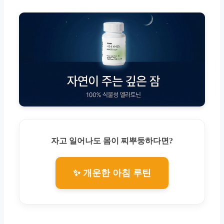
자고 일어나도 몸이 찌뿌둥하다면?
✨ 개운한 아침 루틴