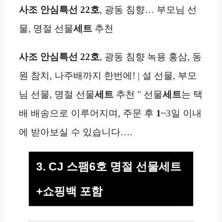
사조 안심특선 22호
, 광동 침향… 부모님 선
물, 명절 선물
세트
추천
사조 안심특선 22호
, 광동 침향 녹용 홍삼, 동
원 참치, 나주배까지 한번에! | 설 선물, 부모
님 선물, 명절 선물
세트
추천 " 선물
세트
는 택
배 배송으로 이루어지며, 주문 후
1
~3일 이내
에 받아보실 수 있습니다….
3. CJ 스팸6호 명절 선물세트
+쇼핑백 포함