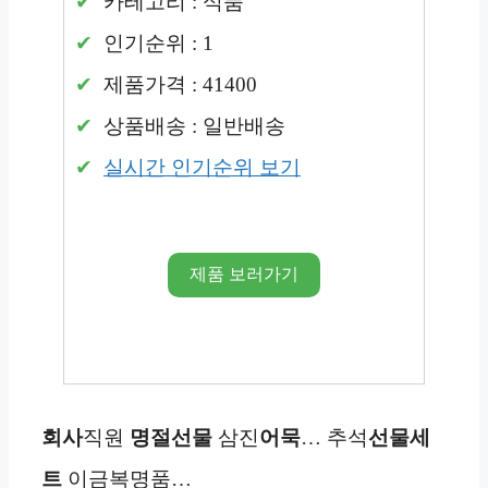
카테고리 : 식품
인기순위 : 1
제품가격 : 41400
상품배송 : 일반배송
실시간 인기순위 보기
제품 보러가기
회사
직원
명절선물
삼진
어묵
… 추석
선물세
트
이금복명품…