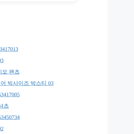
17013
3
기모 팬츠
어 빅사이즈 박스티 03
417005
티셔츠
450734
2