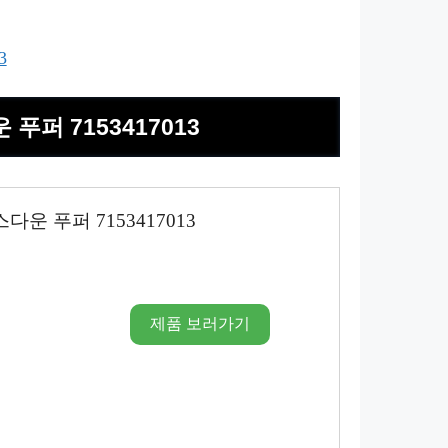
3
푸퍼 7153417013
운 푸퍼 7153417013
제품 보러가기