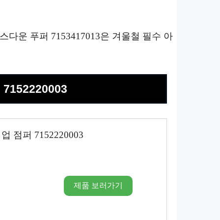
운 푸퍼 7153417013은 겨울철 필수 아
152220003
점퍼 7152220003
제품 보러가기