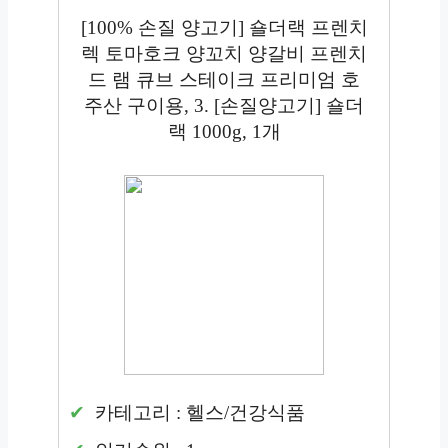
[100% 손질 양고기] 숄더랙 프렌치
렉 토마호크 양꼬치 양갈비 프렌치
드 램 큐브 스테이크 프리미엄 호
주산 구이용, 3. [손질양고기] 숄더
랙 1000g, 1개
카테고리 : 헬스/건강식품