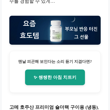
수를 경험할 수 있게…
맨날 피곤해 보인다는 소리 듣기 지겹다면?
✨ 쌩쌩한 아침 치트키
고메 호주산 프리미엄 숄더랙 구이용 (냉동)
,