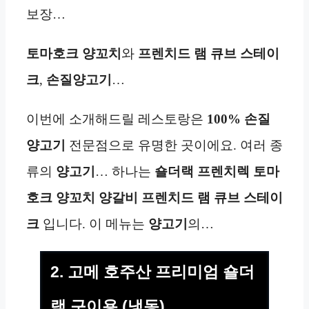
보장…
토마호크 양꼬치
와
프렌치드 램 큐브 스테이
크
,
손질양고기
…
이번에 소개해드릴 레스토랑은
100% 손질
양고기
전문점으로 유명한 곳이에요. 여러 종
류의
양고기
… 하나는
숄더랙 프렌치렉 토마
호크 양꼬치 양갈비 프렌치드 램 큐브 스테이
크
입니다. 이 메뉴는
양고기
의…
2. 고메 호주산 프리미엄 숄더
랙 구이용 (냉동)