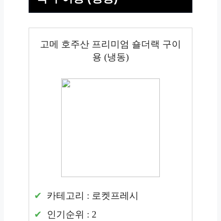
고메 호주산 프리미엄 숄더랙 구이
용 (냉동)
카테고리 : 로켓프레시
인기순위 : 2