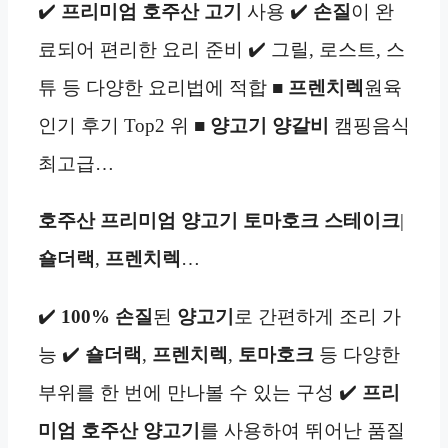
✔️
프리미엄 호주산
고기
사용 ✔️
손질
이 완
료되어 편리한 요리 준비 ✔️ 그릴, 로스트, 스
튜 등 다양한 요리법에 적합 ■
프렌치렉
원육
인기 후기 Top2 위 ■
양고기
양갈비
캠핑음식
최고급…
호주산
프리미엄
양고기
토마호크
스테이크
|
숄더랙
,
프렌치렉
…
✔️
100% 손질
된
양고기
로 간편하게 조리 가
능 ✔️
숄더랙
,
프렌치렉
,
토마호크
등 다양한
부위를 한 번에 만나볼 수 있는 구성 ✔️
프리
미엄 호주산
양고기
를 사용하여 뛰어난 품질