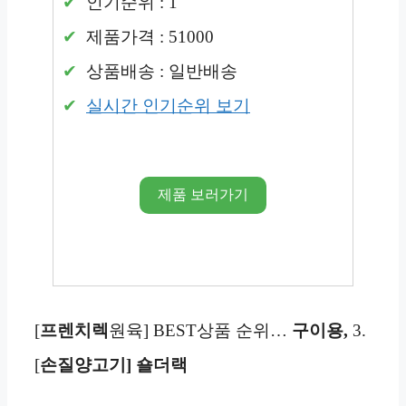
인기순위 : 1
제품가격 : 51000
상품배송 : 일반배송
실시간 인기순위 보기
제품 보러가기
[
프렌치렉
원육] BEST상품 순위…
구이용,
3.
[
손질양고기] 숄더랙