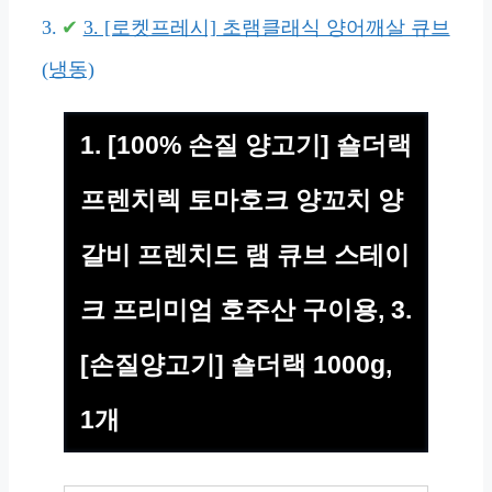
3. [로켓프레시] 초램클래식 양어깨살 큐브
(냉동)
1. [100% 손질 양고기] 숄더랙
프렌치렉 토마호크 양꼬치 양
갈비 프렌치드 램 큐브 스테이
크 프리미엄 호주산 구이용, 3.
[손질양고기] 숄더랙 1000g,
1개