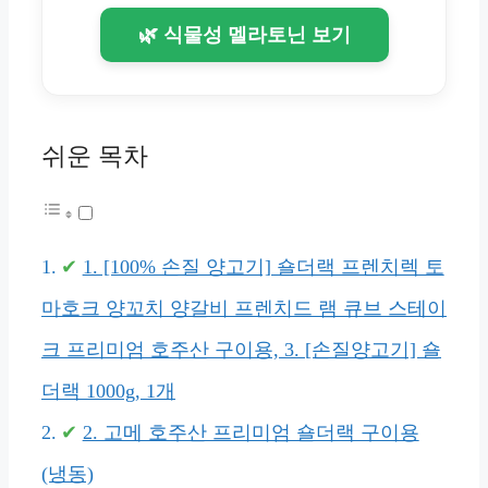
🌿 식물성 멜라토닌 보기
쉬운 목차
1. [100% 손질 양고기] 숄더랙 프렌치렉 토
마호크 양꼬치 양갈비 프렌치드 램 큐브 스테이
크 프리미엄 호주산 구이용, 3. [손질양고기] 숄
더랙 1000g, 1개
2. 고메 호주산 프리미엄 숄더랙 구이용
(냉동)