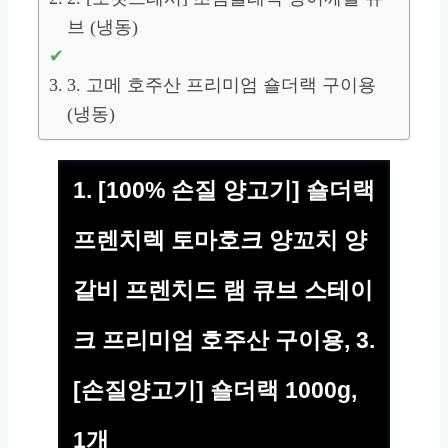
브 (냉동)
3. 고메 호주산 프리미엄 숄더랙 구이용
(냉동)
1. [100% 손질 양고기] 숄더랙
프렌치렉 토마호크 양꼬치 양
갈비 프렌치드 램 큐브 스테이
크 프리미엄 호주산 구이용, 3.
[손질양고기] 숄더랙 1000g,
1개