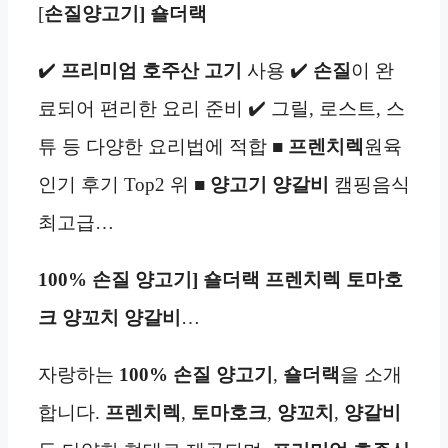
[
손질양고기] 숄더랙
✔️
프리미엄 호주산
고기
사용 ✔️
손질
이 완
료되어 편리한 요리 준비 ✔️ 그릴, 로스트, 스
튜 등 다양한 요리법에 적합 ■
프렌치렉
원육
인기 후기 Top2 위 ■
양고기
양갈비
캠핑음식
최고급…
100% 손질 양고기] 숄더랙 프렌치렉 토마호
크 양꼬치 양갈비
…
자랑하는
100% 손질 양고기
,
숄더랙
을 소개
합니다.
프렌치렉
,
토마호크
,
양꼬치
,
양갈비