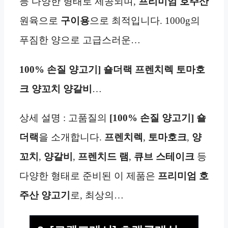
등 다양한 형태로 제공되며,
프리미엄 호주산
원육으로
구이용
으로 최적입니다. 1000g의
푸짐한 양으로 고급스러운…
100% 손질 양고기] 숄더랙 프렌치렉 토마호
크 양꼬치 양갈비
…
상세 설명 : 고품질의
[100% 손질 양고기] 숄
더랙
을 소개합니다.
프렌치렉
,
토마호크
,
양
꼬치
,
양갈비
,
프렌치드 램
,
큐브 스테이크
등
다양한 형태로 준비된 이 제품은
프리미엄 호
주산
양고기
로, 최상의…