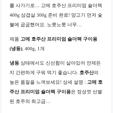
를 사가기로… 고메 호주산 프리미엄 숄더랙
400g 삼겹살 300g 준비 완료! 양고기 먼저 숯
불에 굽굽했어요. 노릇노릇 너무…
제품
고메 호주산 프리미엄 숄더랙 구이용
(냉동)
, 400g, 1개
냉동
상태에서도 신선함이 살아있어 언제든
지 간편하게 구워 먹기 좋습니다.
호주산
의
높은 품질을 느껴보세요! 상세 설명 :
고메 호
주산 프리미엄 숄더랙 구이용
은 정성껏 선별
된 호주의 최고급…