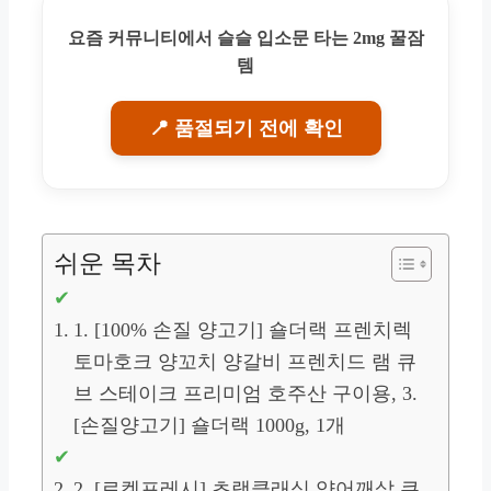
요즘 커뮤니티에서 슬슬 입소문 타는 2mg 꿀잠
템
📍 품절되기 전에 확인
쉬운 목차
1. [100% 손질 양고기] 숄더랙 프렌치렉
토마호크 양꼬치 양갈비 프렌치드 램 큐
브 스테이크 프리미엄 호주산 구이용, 3.
[손질양고기] 숄더랙 1000g, 1개
2. [로켓프레시] 초램클래식 양어깨살 큐