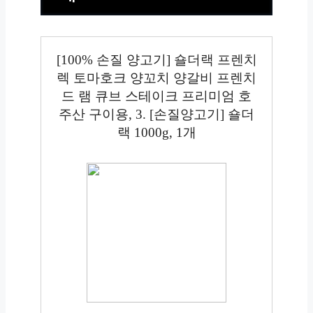
[100% 손질 양고기] 숄더랙 프렌치
렉 토마호크 양꼬치 양갈비 프렌치
드 램 큐브 스테이크 프리미엄 호
주산 구이용, 3. [손질양고기] 숄더
랙 1000g, 1개