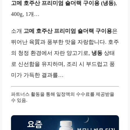
고메 호주산 프리미엄 숄더랙 구이용 (냉동)
,
400g, 1개…
소개
고메 호주산 프리미엄 숄더랙 구이용
은
뛰어난 육質과 풍부한 맛을 자랑합니다. 호주
의 청정 환경에서 자란 양고기로,
냉동
상태
로 신선함을 유지하며, 조리 시 부드럽고 풍
미가 가득한 결과를…
파트너스 활동을 통해 일정액의 수수료를 제공받을
수 있음.