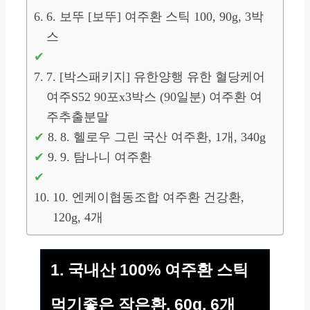
6. 보뚜 [보뚜] 여주환 스틱 100, 90g, 3박
스
7. [박스패키지] 유한양행 유한 혈당케어
여주S52 90포x3박스 (90일분) 여주환 여
주추출분말
8. 헬로우 그린 국산 여주환, 1개, 340g
9. 탐나니 여주환
10. 엔케이협동조합 여주환 건강환,
120g, 4개
1. 국내산 100% 여주환 스틱
먹기좋은 작은환, 60g, 6개