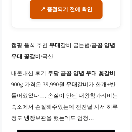
📍 품절되기 전에 확인
캠핑 음식 추천
우대
갈비 굽는법/
곰곰 양념
우대 꽃갈비
/국산…
내돈내산 후기 쿠팡
곰곰 양념 우대 꽃갈비
900g 가격은 39,990원
우대
갈비가 한개+반
들어있었다…. 손질이 안된 대왕참가리비는
숙소에서 손질해주었는데 전전날 사서 하루
정도
냉장
보관을 했는데도 엄청…