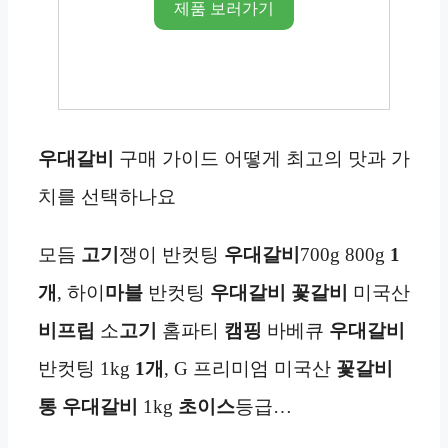
제품 보러가기
우대갈비
구매 가이드 어떻게 최고의 맛과 가
치를 선택하나요
모듬
고기
쟁이 반컷팅
우대갈비
700g 800g
1
개
, 하이
마블
반컷팅
우대갈비 꽃갈비
미국산
비프립
소
고기
홈파티
캠핑
바베큐
우대갈비
반컷팅 1kg
1개
, G 프리미엄 미국산
꽃갈비
통 우대갈비
1kg
초이스
등급…