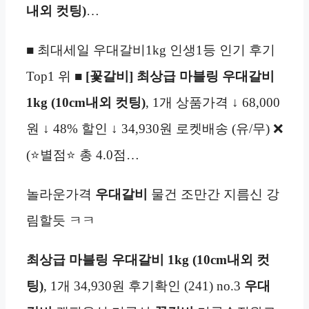
내외 컷팅)
…
■ 최대세일 우대갈비1kg 인생1등 인기 후기
Top1 위 ■
[꽃갈비] 최상급 마블링 우대갈비
1kg (10cm내외 컷팅)
, 1개 상품가격 ↓ 68,000
원 ↓ 48% 할인 ↓ 34,930원 로켓배송 (유/무) ❌
(⭐별점⭐ 총 4.0점…
놀라운가격
우대갈비
물건 조만간 지름신 강
림할듯 ㅋㅋ
최상급 마블링 우대갈비 1kg (10cm내외 컷
팅)
, 1개 34,930원 후기확인 (241) no.3
우대