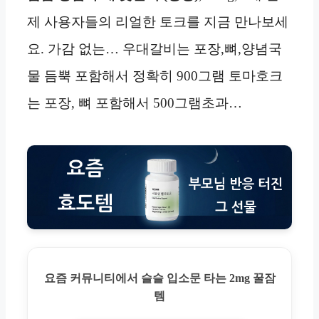
제 사용자들의 리얼한 토크를 지금 만나보세
요. 가감 없는… 우대갈비는 포장,뼈,양념국
물 듬뿍 포함해서 정확히 900그램 토마호크
는 포장, 뼈 포함해서 500그램초과…
요즘 커뮤니티에서 슬슬 입소문 타는 2mg 꿀잠
템