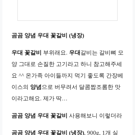
곰곰 양념 우대 꽃갈비 (냉장)
우대 꽃갈비
부위래요.
우대
갈비는 갈비뼈 모
양 그대로 손질한 고기라고 하니 참고해주세
요 ^^ 온가족 아이들까지 먹기 좋도록 간장베
이스의
양념
으로 버무려서 달콤짭조롬한 맛
이라고해요. 제가 딱…
곰곰 양념 우대 꽃갈비
사용해보니 이렇더라
곰곰 양념 우대 꽃갈비 (냉장)
, 900g, 1개 실