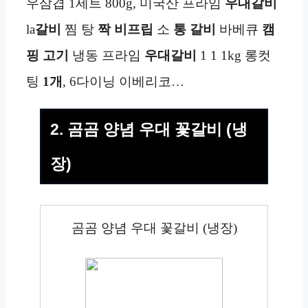
우삼겹 1세트 800g, 미국산 프라임
우대갈비
la
갈비
찜 탕
짝
비프립
소
통
갈비
바베큐
캠
핑 고기
냉동 프라임
우대갈비
1 1 1kg 롱컷
팅
1개
, 6다이닝 이베리코…
2. 곰곰 양념 우대 꽃갈비 (냉
장)
곰곰 양념 우대 꽃갈비 (냉장)