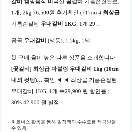
갈비
캠핑음식 미국산
꽃갈비
기름손질완료,
1개, 2kg 76,500원 후기확인 (71) no.4
최상급
기름손질된
우대갈비 1KG
, 1개 29…
곰곰
우대갈비
(냉동), 1.5kg, 1팩
⏰ 구매 율이 높은 다른 상품을 소개합니다
[꽃갈비] 최상급 마블링 우대갈비 1kg (10cm
내외 컷팅)
… 확인 ◀ ◀ 최상급 기름손질된
우대갈비 1KG, 1개 ￦29,900 원 할인률 :
30% 42,900 원 별점…
파트너스 활동을 통해 일정액의 수수료를 제공받을
수 있음.