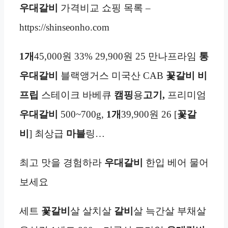
우대갈비
가격비교 쇼핑 목록 –
https://shinseonho.com
1개
45,000원 33% 29,900원 25 만나프라임
통
우대갈비
블랙앵거스 미국산 CAB
꽃갈비
비
프립
스테이크 바베큐
캠핑
용
고기,
프리미엄
우대갈비
500~700g,
1개
39,900원 26 [
꽃갈
비
] 최상급
마블
링…
최고 맛을 경험하라
우대갈비
한입 베어 물어
보세요
세트
꽃갈비
살 살치살
갈비
살 늑간살 부채살