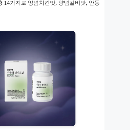
총 14가지로 양념치킨맛, 양념갈비맛, 안동