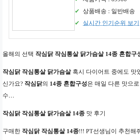
상품배송 : 일반배송
실시간 인기순위 보기
올해의 선택
작심닭 작심통살 닭가슴살 14종 혼합구
작심닭 작심통살 닭가슴살
혹시 다이어트 중에도 맛있
신가요?
작심닭
의
14종 혼합구성
은 매일 다른 맛으로
수…
작심닭 작심통살 닭가슴살 14종
맛 후기
구매한
작심닭 작심통살
14종
!!! PT선생님이 추천해