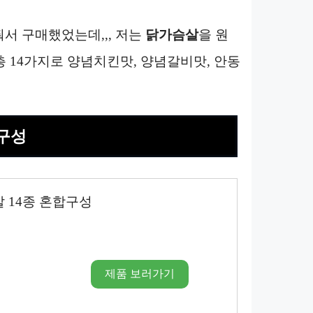
줘서 구매했었는데,,, 저는
닭가슴살
을 원
총 14가지로 양념치킨맛, 양념갈비맛, 안동
합구성
 14종 혼합구성
제품 보러가기