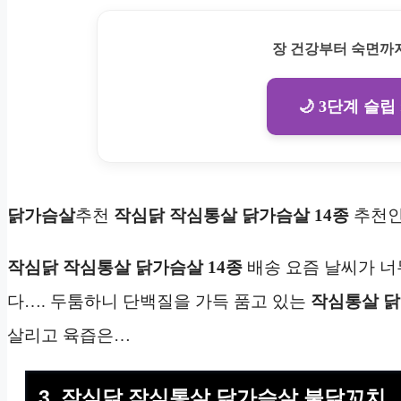
장 건강부터 숙면까지
🌙 3단계 슬립
닭가슴살
추천
작심닭 작심통살 닭가슴살 14종
추천
작심닭 작심통살 닭가슴살 14종
배송 요즘 날씨가 너
다…. 두툼하니 단백질을 가득 품고 있는
작심통살 닭
살리고 육즙은…
3. 작심닭 작심통살 닭가슴살 불닭꼬치