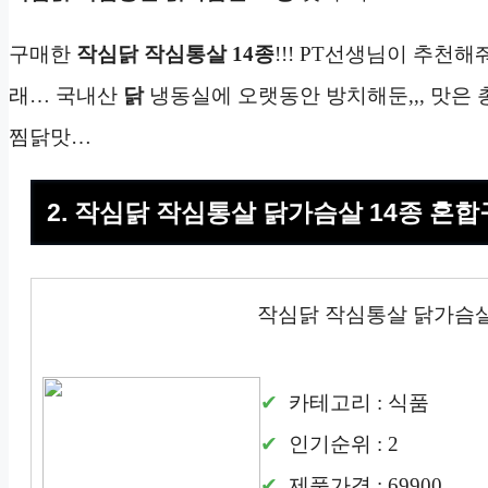
구매한
작심닭 작심통살
14종
!!! PT선생님이 추천해
래… 국내산
닭
냉동실에 오랫동안 방치해둔,,, 맛은 
찜닭맛…
2. 작심닭 작심통살 닭가슴살 14종 혼
작심닭 작심통살 닭가슴살
카테고리 : 식품
인기순위 : 2
제품가격 : 69900