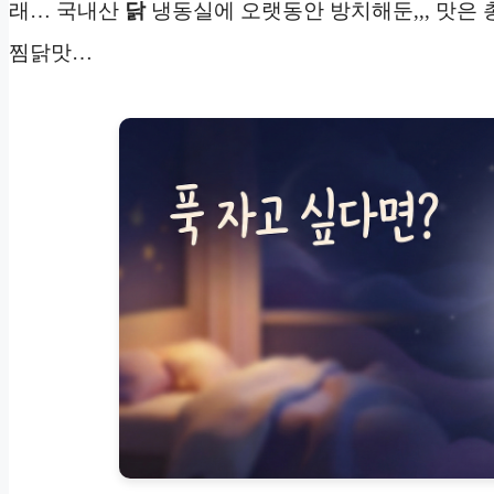
래… 국내산
닭
냉동실에 오랫동안 방치해둔,,, 맛은 
찜닭맛…