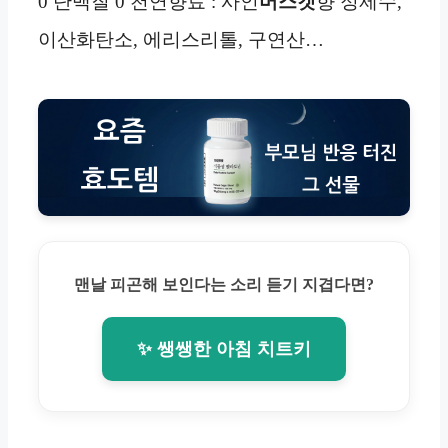
0 단백질 0 천연향료 : 사인
머스캣
향 정제수,
이산화탄소, 에리스리톨, 구연산…
맨날 피곤해 보인다는 소리 듣기 지겹다면?
✨ 쌩쌩한 아침 치트키