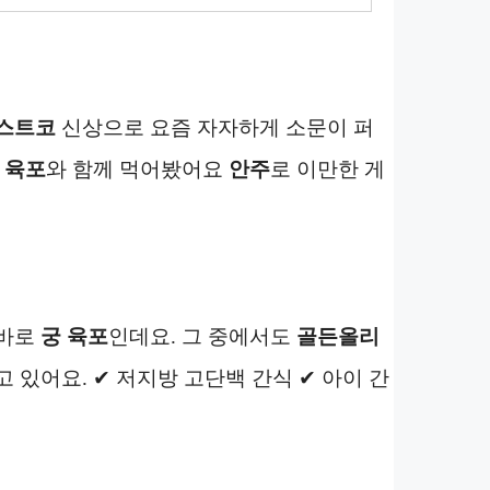
스트코
신상으로 요즘 자자하게 소문이 퍼
여
육포
와 함께 먹어봤어요
안주
로 이만한 게
 바로
궁
육포
인데요. 그 중에서도
골든올리
 있어요. ✔ 저지방 고단백 간식 ✔ 아이 간