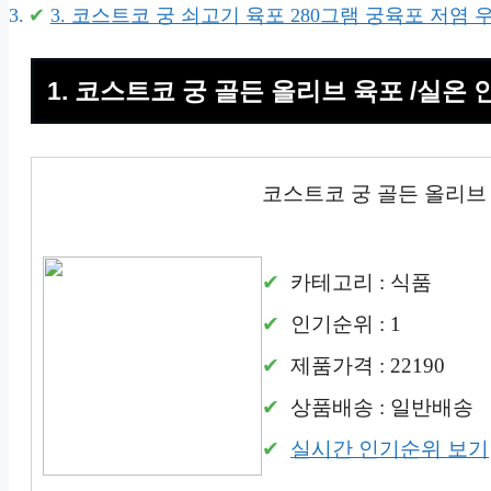
3. 코스트코 궁 쇠고기 육포 280그램 궁육포 저염 
1. 코스트코 궁 골든 올리브 육포 /실온 
코스트코 궁 골든 올리브 
카테고리 : 식품
인기순위 : 1
제품가격 : 22190
상품배송 : 일반배송
실시간 인기순위 보기