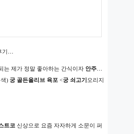
후기…
 되는 제가 정말 좋아하는 간식이자
안주
…
록색)
궁 골든올리브 육포
<
궁
쇠고기
오리지
스트코
신상으로 요즘 자자하게 소문이 퍼