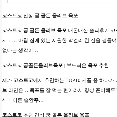
코스트코
신상
궁 골든 올리브 육포
코스트코 궁 골든 올리브 육포
내돈내산 솔직후기
코
지고… 마침 집에 있는 시원한 막걸리 한 잔을 곁들
없다는 생각이…
코스트코 궁골든올리브육포
| 부드러운
육포
추천
제가
코스트코
에서 추천하는 TOP10 제품 중 하나가
브
라인은…
육포
를 잘 먹는 편이라서 항상 준비해두고
식 + 어른 술
안주
…
코스트코
추천 간식
궁 골든 올리브 육포