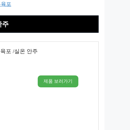
우육포
안주
육포 /실온 안주
제품 보러가기