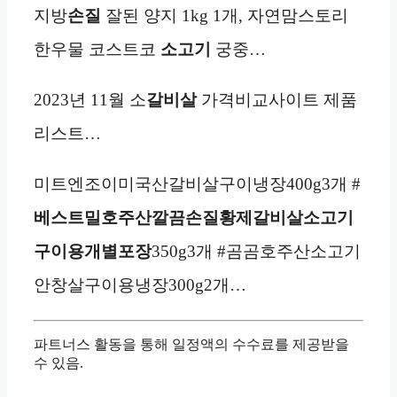
지방
손질
잘된 양지 1kg 1개, 자연맘스토리
한우물 코스트코
소고기
궁중…
2023년 11월 소
갈비살
가격비교사이트 제품
리스트…
미트엔조이미국산갈비살구이냉장400g3개 #
베스트밀호주산깔끔손질황제갈비살소고기
구이용개별포장
350g3개 #곰곰호주산소고기
안창살구이용냉장300g2개…
파트너스 활동을 통해 일정액의 수수료를 제공받을
수 있음.