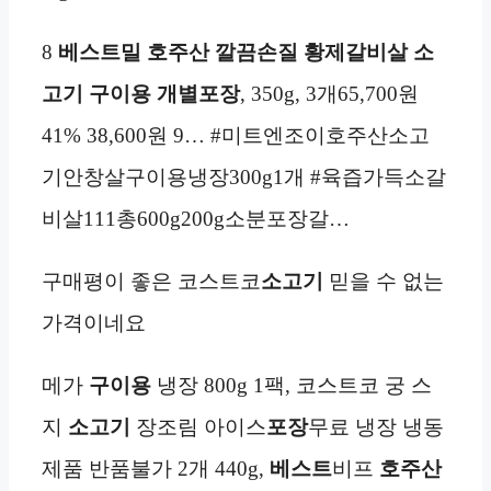
8
베스트밀 호주산 깔끔손질 황제갈비살 소
고기 구이용 개별포장
, 350g, 3개65,700원
41% 38,600원 9… #미트엔조이호주산소고
기안창살구이용냉장300g1개 #육즙가득소갈
비살111총600g200g소분포장갈…
구매평이 좋은 코스트코
소고기
믿을 수 없는
가격이네요
메가
구이용
냉장 800g 1팩, 코스트코 궁 스
지
소고기
장조림 아이스
포장
무료 냉장 냉동
제품 반품불가 2개 440g,
베스트
비프
호주산