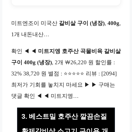
미트엔조이 미국산
갈비살 구이
(냉장)
,
400g
,
1개 내돈내산…
확인 ◀ ◀
미트지엥 호주산 곡물비육 갈비살
구이 400g (냉장)
, 2개 ￦26,220 원 할인률 :
32% 38,720 원 별점 : ⭐⭐⭐⭐⭐ 리뷰 : [2094]
최저가 기회를 놓치지 마세요 ▶ ▶ 구매는
댓글 확인 ◀ ◀ 미트지엥…
3. 베스트밀 호주산 깔끔손질
황제갈비살 소고기 구이용 개