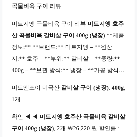
곡물비육
구이
리뷰
미트지엥 곡물비육 구이 리뷰
미트지엥 호주
산 곡물비육 갈비살 구이 400g (냉장)
**제품
정보:** **브랜드:** 미트지엥 – **원산
지:** 호주 – **부위:** 갈비살 – **중량:**
400g – **보관 방식:** 냉장 – **가공 방식…
미트엔조이 미국산
갈비살 구이
(냉장)
,
400g
,
1개
확인 ◀ ◀
미트지엥 호주산 곡물비육 갈비살
구이 400g (냉장)
, 2개 ￦26,220 원 할인률 :