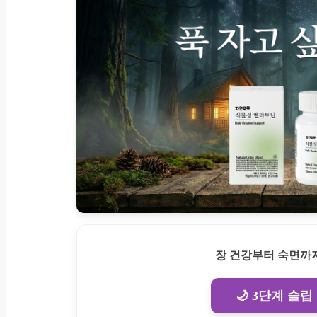
장 건강부터 숙면까지
🌙 3단계 슬립