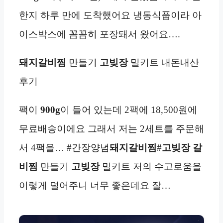
한지 하루 만에 도착했어요 냉동식풉이라 아
이스박스에 꼼꼼히 포장돼서 왔어요….
돼지갈비찜
만들기
고빚장
밀키트 내돈내산
후기
팩이
900g
이 들어 있는데 2팩에 18,500원에
무료배송이에요 그래서 저는 2세트를 주문해
서 4팩을… #간장양념
돼지갈비찜
#
고빚장
갈
비찜
만들기
고빚장
밀키트 저의 수고로움을
이렇게 덜어주니 너무 좋은데요 잘…