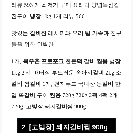
리뷰 593 개 최저가 구매 요리락 양념목심칼
집구이
냉장
1kg 1개 리뷰 566…
맛있는
갈비
찜 레시피와 요리 팁 가족과 친구
들을 위한 완벽한…
1개,
목우촌 프로포크 한돈팩 갈비 찜용
냉장
1kg 2팩, 배터짐 부드러운 송아지
갈비
2kg 소
갈비
찜
갈비
1개, 천지푸드 국내산 등
갈비
한
입 쪽
갈비
구이
찜용
720g 720g 2팩 4팩 2개
720g, 고빚장 돼지
갈비
찜 900g…
2. [고빚장] 돼지갈비찜 900g