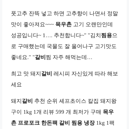
풋고추 잔뜩 넣고 하면 고추향이 나면서 정말
맛이 좋아져요~~~
목우촌
고기 오랜만인데
성공입니다~ 1…. 추천합니다~" "김치
찜용
으
로 구매했는데 국물도 잘 울어나구 고기맛도
좋네요." "
갈비
찜 자주 해먹는데…
최고 맛 돼지
갈비
레시피 자신있게 따라 해보
세요
돼지
갈비
추천 순위 셰프초이스 칼집 돼지왕
구이 1kg 1개 리뷰 599 개 최저가 구매
목우
촌 프로포크 한돈팩 갈비 찜용
냉장
1kg 1팩