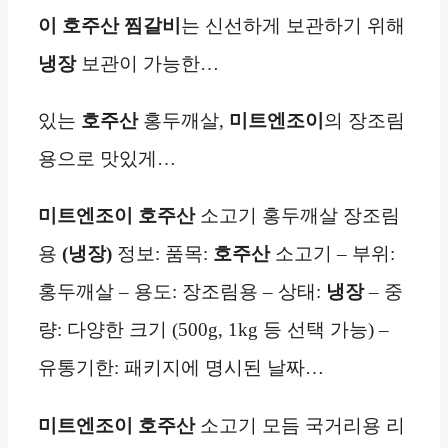
이 호주산 찜갈비
는 신선하게 보관하기 위해
냉장
보관이 가능한…
있는
호주산
홍두깨살,
미트엔조이
의 장조림
용으로 맛있게…
미트엔조이 호주산
소고기 홍두깨살 장조림
용
(냉장)
정보: 품목:
호주산
소고기 – 부위:
홍두깨살 – 용도: 장조림용 – 상태:
냉장
– 중
량: 다양한 크기 (500g, 1kg 등 선택 가능) –
유통기한: 패키지에 명시된 날짜…
미트엔조이 호주산
소고기 모듬 국거리용 리