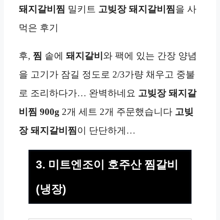
돼지갈비찜
밀키트
고빚장
돼지갈비찜
을 사
먹은 후기
후,
찜
솥에
돼지갈비
와 팩에 있는 간장 양념
을 고기가 잠길 정도로 2/3가량 채우고 중불
로 조리하다가… 완벽하네요
고빚장
돼지갈
비찜 900g
2개 세트 2개 주문했습니다
고빚
장
돼지갈비찜
이 단단하게…
3. 미트엔조이 호주산 찜갈비
(냉장)