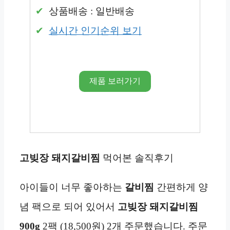
상품배송 : 일반배송
실시간 인기순위 보기
제품 보러가기
고빚장
돼지갈비찜
먹어본 솔직후기
아이들이 너무 좋아하는
갈비찜
간편하게 양
념 팩으로 되어 있어서
고빚장
돼지갈비찜
900g
2팩 (18,500원) 2개 주문했습니다. 주문