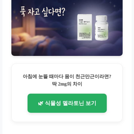
아침에 눈뜰 때마다 몸이 천근만근이라면?
딱 2mg의 차이
🌿 식물성 멜라토닌 보기