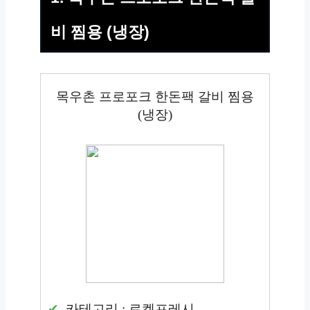
비 찜용 (냉장)
목우촌 프로포크 한돈팩 갈비 찜용
(냉장)
카테고리 : 로켓프레시