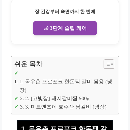
장 건강부터 숙면까지 한 번에
🌙 3단계 슬립 케어
쉬운 목차
1. 목우촌 프로포크 한돈팩 갈비 찜용 (냉
장)
2. [고빚장] 돼지갈비찜 900g
3. 미트엔조이 호주산 찜갈비 (냉장)
1. 목우촌 프로포크 한돈팩 갈