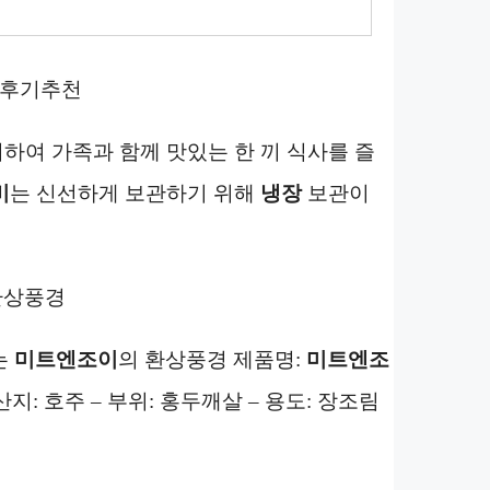
산 후기추천
하여 가족과 함께 맛있는 한 끼 식사를 즐
비
는 신선하게 보관하기 위해
냉장
보관이
환상풍경
는
미트엔조이
의 환상풍경 제품명:
미트엔조
산지: 호주 – 부위: 홍두깨살 – 용도: 장조림