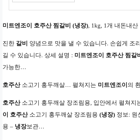
미트엔조이 호주산 찜갈비 (냉장)
, 1kg, 1개 내돈내
진한
갈비
양념으로 맛을 낼 수 있습니다. 손쉽게 조리
길 수 있습니다. 상세 설명 :
미트엔조이 호주산 찜갈
가능한…
호주산
소고기 홍두깨살… 펼쳐지는
미트엔조이
의 
호주산
소고기 홍두깨살 장조림용, 입안에서 펼쳐지
이 호주산
소고기 홍두깨살 장조림용
(냉장)
정보: 원
용 –
냉장
보관…