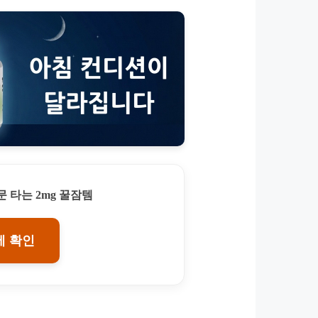
 타는 2mg 꿀잠템
에 확인