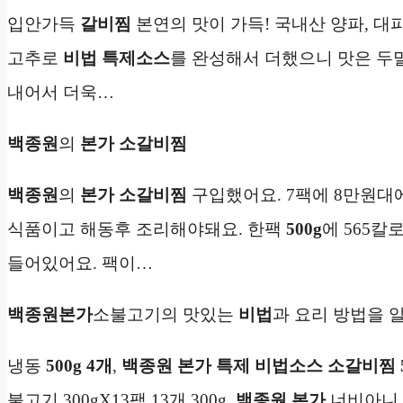
입안가득
갈비찜
본연의 맛이 가득! 국내산 양파, 대
고추로
비법
특제
소스
를 완성해서 더했으니 맛은 두
내어서 더욱…
백종원
의
본가
소갈비찜
백종원
의
본가
소갈비찜
구입했어요. 7팩에 8만원대에
식품이고 해동후 조리해야돼요. 한팩
500g
에 565칼
들어있어요. 팩이…
백종원본가
소불고기의 맛있는
비법
과 요리 방법을
냉동
500g
4개
,
백종원 본가 특제 비법소스 소갈비찜
불고기 300gX13팩 13개 300g,
백종원 본가
너비아니 15