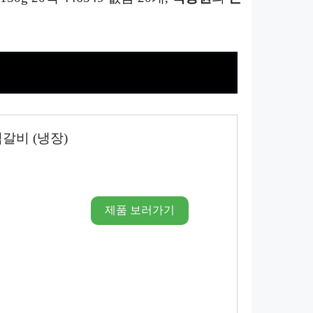
갈비 (냉장)
시
제품 보러가기