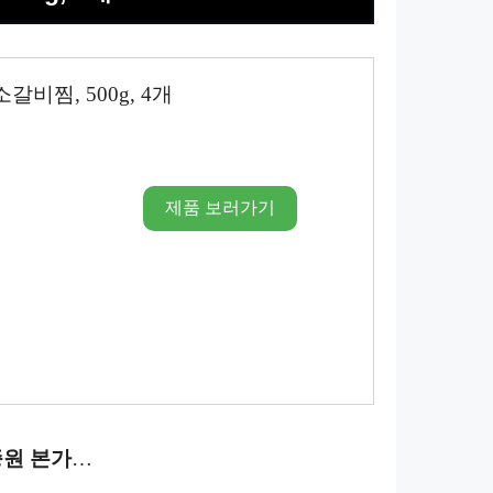
비찜, 500g, 4개
제품 보러가기
원 본가
…