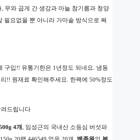
파, 무와 곱게 간 생강과 마늘 참기름과 청양
말 필요없을 뿐 아니라 가마솥 방식으로 쪄
 구입!! 유통기한은 1년정도 되네요. 냉동
로리!! 원재료 확인해주세요. 한팩에 50%정도
 알려드립니다
500g
4개
, 임성근의 국내산 소등심 버섯파
0g 20팩 446549 없음 20개,
백종원
의
본