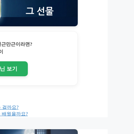
 천근만근이라면?
이
토닌 보기
 걸까요?
을 배웠을까요?