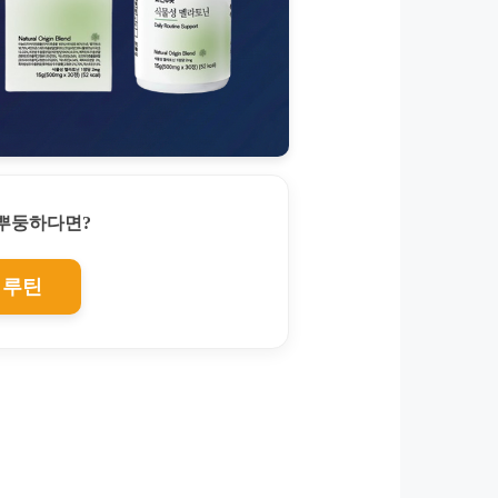
찌뿌둥하다면?
 루틴