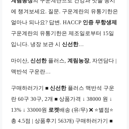
계림농장
의 구운계란으로 건강과 맛을 동시
에 챙겨보세요. 질문. 구운계란의 유통기한은
얼마나 되나요? 답변. HACCP
인증
무항생제
구운계란의 유통기한은 제조일로부터 15일
입니다. 냉장 보관 시
신선한
…
마이산,
신선한
플러스,
계림농장
, 자연담다 |
맥반석 구운란…
구매하러가기 ■
신선한
플러스 맥반석 구운
란 60구 30구, 2개 ■ 상품가격 ↓ 38000 원 ↓
13% ↓ 33000원
로켓
배송 (유/무) ❌ ⭐별점⭐
총 4.5점 | 상품후기 563개) 구매하러가기 ■