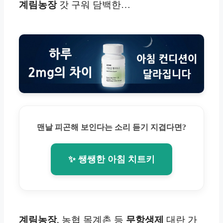
계림농장
갓 구워 담백한…
맨날 피곤해 보인다는 소리 듣기 지겹다면?
✨ 쌩쌩한 아침 치트키
계림농장
, 농협 목계촌 등
무항생제
대란 가