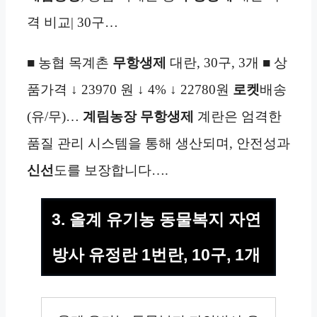
격 비교| 30구…
■ 농협 목계촌
무항생제
대란, 30구, 3개 ■ 상
품가격 ↓ 23970 원 ↓ 4% ↓ 22780원
로켓
배송
(유/무)…
계림농장
무항생제
계란은 엄격한
품질 관리 시스템을 통해 생산되며, 안전성과
신선
도를 보장합니다….
3. 올계 유기농 동물복지 자연
방사 유정란 1번란, 10구, 1개