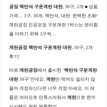
공장 맥반석 구운계란 대란
, 30구, 2개 ■ 상품
가격… 3구, 30개, 맥반석, 대란: 완벽한 조화!
계란공장 진공포장 구운계란 1박스는 편리함
을 더하기 위해 3구씩…
계란공장 맥반석 구운계란 대란
, 30구, 2개
후기!
바로
계란공장
에서 출시한 ‘
맥반석 구운계란
대란
30구’인데요.
계란
만 먹어도 질리지 않
을까 걱정되신다면 너무 걱정 마세요. 이 제
품은 여러모로 만족스러워서
계란
으로 한끼
식사해도 전혀 부족함이…