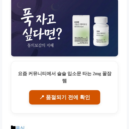
요즘 커뮤니티에서 슬슬 입소문 타는 2mg 꿀잠
템
📍 품절되기 전에 확인
Categories
음식