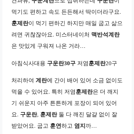
견과류,
구운계란
으로 섭취하는데
구운란
이
먹기도 편하고 속도 든든해서 딱이더라구요.
훈제란
이 먹기 편하긴 하지만 매일 굽고 삶으
려면 귀찮잖아요. 미스터네이처
맥반석
계란
은 맛있게 구워져 나온 거라…
아침식사대용
구운란
30구
저염
훈제란
20구
처리하여
계란
에 간이 배어 있어 소금 없이도
먹을 수 있어요. 특히 저염
훈제란
은 더 깨지
기 쉬운지 아주 튼튼하게 포장이 되어 있어
요.
구운란
,
훈제란
둘 다 깨진 달걀 없이 잘
받았어요. 굽고
훈연
하고
염지
까…