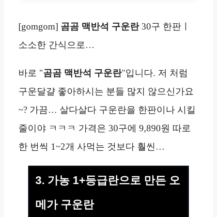
[gomgom]
곰곰 맥반석 구운란
30구 한판ㅣ
소소한 간식으로…
바로 "
곰곰 맥반석 구운란
"입니다. 저 처럼
구운달걀 좋아하시는 분들 많지 않으신가요
~? 가끔… 살다살다 구운란을 한판이나 시킬
줄이야 ㅋㅋㅋ 가격은 30구에 9,890원 따로
한 번씩 1~2개 사먹는 것보다 훨씬…
3. 가농 1+등급란으로 만든 오
메가 구운란