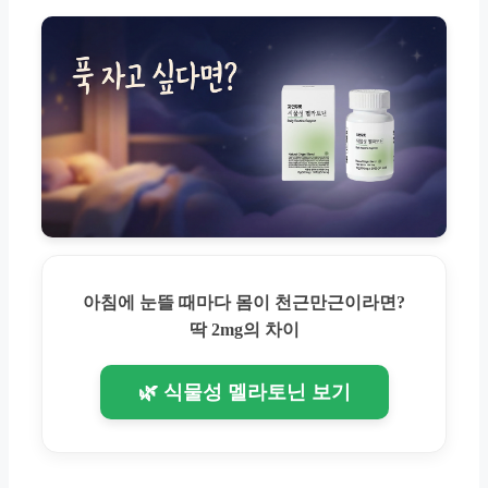
아침에 눈뜰 때마다 몸이 천근만근이라면?
딱 2mg의 차이
🌿 식물성 멜라토닌 보기