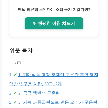
맨날 피곤해 보인다는 소리 듣기 지겹다면?
✨ 쌩쌩한 아침 치트키
쉬운 목차
1. 현대식품 명장 훈제란 구운란 훈연 염지
맥반석 구운 계란, 30구, 2개
2. 곰곰 맥반석 구운란
3. 가농 1+등급란으로 만든 오메가 구운란