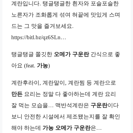
계란입니다. 탱글탱글한 흰자와 포슬포슬한
노른자가 조화롭게 섞여 혀끝에 맛있게 스며
드는 그 맛을 즐겨보세요.
https://bitl.bz/qz6SLn…
탱글탱글 쫄깃한
오메가 구운란
간식으로 좋
아요 (feat.
가농
)
계란후라이, 계란말이, 계란찜 등 계란으로
만든
요리는 정말 다 좋아하는데 계란 요리
잘 먹는 모습을… 맥반석계란은
구운란
이다
보니 안전한 시설에서 제조됐는지를 잘 확인
해야 하는데
가농
오메가 구운란
은…