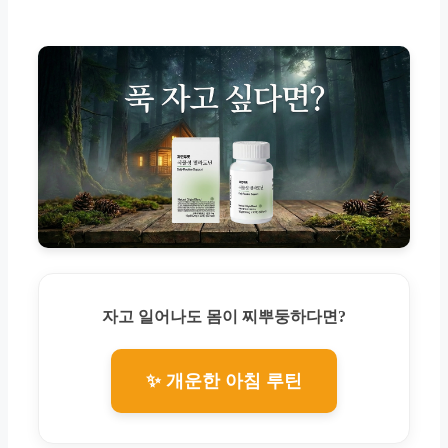
자고 일어나도 몸이 찌뿌둥하다면?
✨ 개운한 아침 루틴