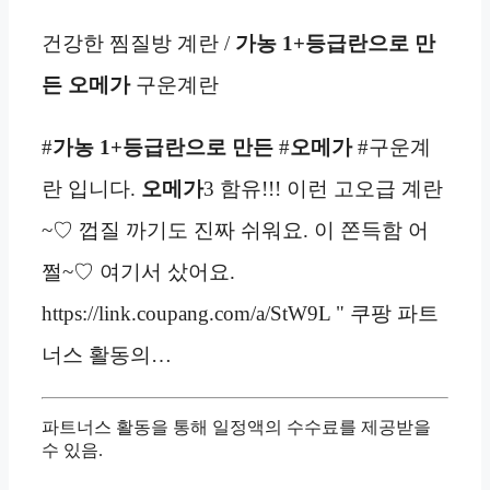
건강한 찜질방 계란 /
가농 1+등급란으로 만
든 오메가
구운계란
#
가농 1+등급란으로 만든
#
오메가
#구운계
란 입니다.
오메가
3 함유!!! 이런 고오급 계란
~♡ 껍질 까기도 진짜 쉬워요. 이 쫀득함 어
쩔~♡ 여기서 샀어요.
https://link.coupang.com/a/StW9L " 쿠팡 파트
너스 활동의…
파트너스 활동을 통해 일정액의 수수료를 제공받을
수 있음.