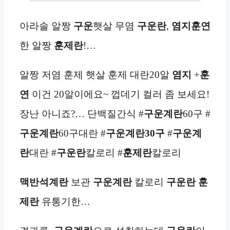
아라솔 알짱
구운
햇살 무염
구운란
,
염지
훈연
한 알짱
훈제란
!…
알짱 저염 훈제 햇살 훈제 대란20알
염지
+
훈
연
이건 20알이에요~ 껍데기 컬러 좀 보세요!
장난 아니죠?… 단백질간식 #
구운계란
60구 #
구운계란
60구대란 #
구운계란
30구
#
구운계
란
대란 #
구운란
칼로리 #
훈제란
칼로리
맥반석
계란
보관
구운계란
칼로리
구운란
훈
제란
유통기한…