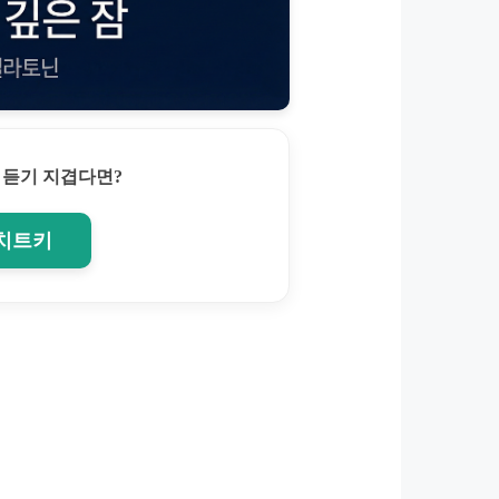
 듣기 지겹다면?
 치트키