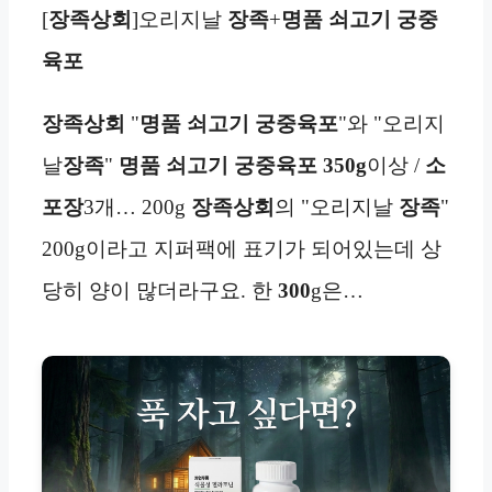
[
장족상회
]오리지날
장족
+
명품 쇠고기 궁중
육포
장족상회
"
명품 쇠고기 궁중육포
"와 "오리지
날
장족
"
명품 쇠고기 궁중육포
350g
이상 /
소
포장
3개… 200g
장족상회
의 "오리지날
장족
"
200g이라고 지퍼팩에 표기가 되어있는데 상
당히 양이 많더라구요. 한
300
g은…