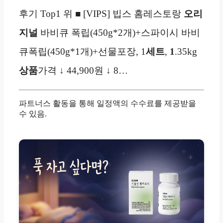
후기 Top1 위 ■ [VIPS] 빕스 홈레스토랑
오리
지널
바비큐 폭립(450g*2개)+스파이시 바비
큐폭립(450g*1개)+선물포장, 1
세트
,
1
.35kg
상품
가격 ↓ 44,900원 ↓ 8…
파트너스 활동을 통해 일정액의 수수료를 제공받을
수 있음.