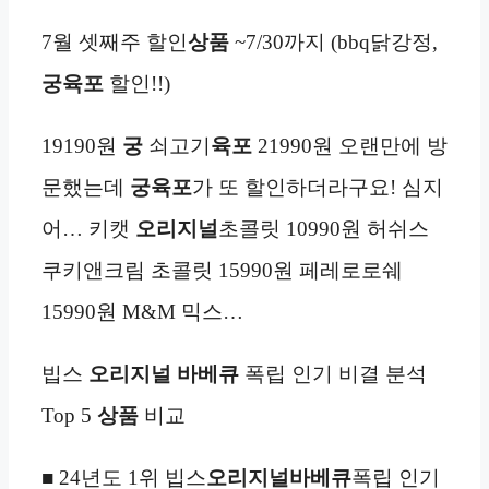
7월 셋째주 할인
상품
~7/30까지 (bbq닭강정,
궁육포
할인!!)
19190원
궁
쇠고기
육포
21990원 오랜만에 방
문했는데
궁육포
가 또 할인하더라구요! 심지
어… 키캣
오리지널
초콜릿 10990원 허쉬스
쿠키앤크림 초콜릿 15990원 페레로로쉐
15990원 M&M 믹스…
빕스
오리지널
바베큐
폭립 인기 비결 분석
Top 5
상품
비교
■ 24년도 1위 빕스
오리지널
바베큐
폭립 인기