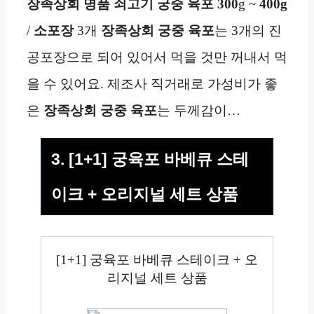
장족상회 명품 쇠고기 궁중 육포 300
g ~
400g
/
소포장
3개
장족상회
궁중 육포
는 3개의 진
공포장으로 되어 있어서 먹을 것만 꺼내서 먹
을 수 있어요. 제조사 직거래로 가성비가 좋
은
장족상회
궁중 육포
는 두께감이…
3. [1+1] 궁육포 바베큐 스테
이크 + 오리지널 세트 상품
[1+1] 궁육포 바베큐 스테이크 + 오
리지널 세트 상품