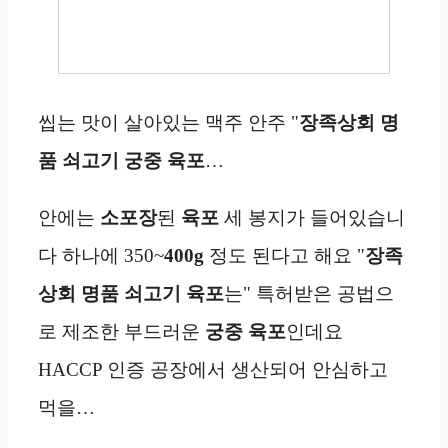
씹는 맛이 살아있는 맥주 안주 "
장족상회 명
품 쇠고기 궁중 육포
…
안에는
소포장
된
육포
세 봉지가 들어있습니
다 하나에 350~
400g
정도 된다고 해요 "
장족
상회 명품 쇠고기
육포
는" 특허받은 공법으
로 제조한 부드러운
궁중 육포
인데요
HACCP 인증 공장에서 생산되어 안심하고
먹을…