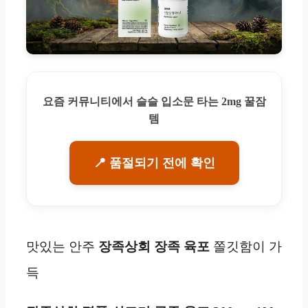
요즘 커뮤니티에서 슬슬 입소문 타는 2mg 꿀잠
템
📍 품절되기 전에 확인
맛있는 안주
장족상회
장족
육포
쫄깃함이 가
득