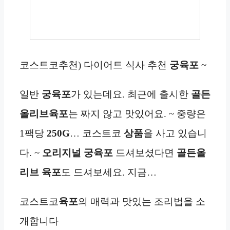
코스트코추천) 다이어트 식사 추천
궁육포
~
일반
궁육포
가 있는데요. 최근에 출시한
골든
올리브
육포
는 짜지 않고 맛있어요. ~ 중량은
1팩당
250G
… 코스트코
상품
을 사고 있습니
다. ~
오리지널
궁육포
드셔보셨다면
골든올
리브
육포
도 드셔보세요. 지금…
코스트코
육포
의 매력과 맛있는 조리법을 소
개합니다