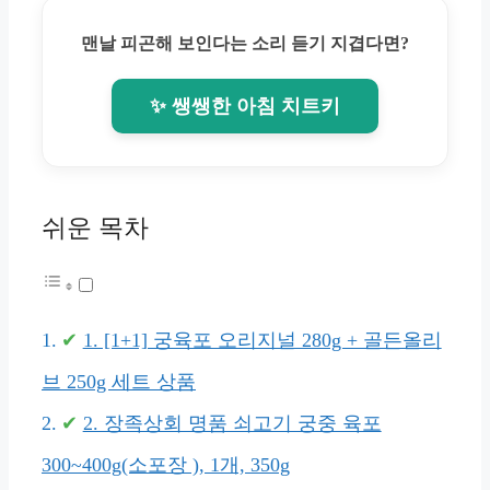
맨날 피곤해 보인다는 소리 듣기 지겹다면?
✨ 쌩쌩한 아침 치트키
쉬운 목차
1. [1+1] 궁육포 오리지널 280g + 골든올리
브 250g 세트 상품
2. 장족상회 명품 쇠고기 궁중 육포
300~400g(소포장 ), 1개, 350g