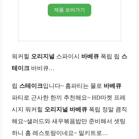
제품 보러가기
워커힐
오리지널
스파이시
바베큐
폭립 립
스
테이크
바비큐…
립
스테이크
입니다~ 홈파티는 물로
바베큐
파티로 근사한 한끼 추천해요~ HD마켓 프레
시지 워커힐
오리지널
바베큐
폭립 정말 큼직
해요~샐러드와 새우볶음밥만 준비해서 셋팅
하니 홈 레스토랑이네요~ 밀키트로…