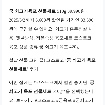
궁 쇠고기육포 선물세트
510g 39,990원
2025/3/2까지 6,600원 할인된 가격인 33,390
원에 구입할 수 있어요. 쇠고기 홍두깨살 사
용, 옛날방식, 저온숙성 육포세트 코스트코
육포 상품 종류 궁 쇠고기 육포 420g…
설날 선물 고민 끝! 코스트코 ‘
궁 쇠고기 육포
선물세트
’ 후기
이번 설에는 *코스트코에서 할인 중이던 ‘
궁
쇠고기 육포 선물세트
510g’*을 선택했는데
요! 보자기… #코스트코 #궁육포 #궁쇠고기