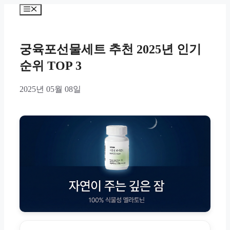
Skip
Menu
to
content
궁육포선물세트 추천 2025년 인기
순위 TOP 3
2025년 05월 08일