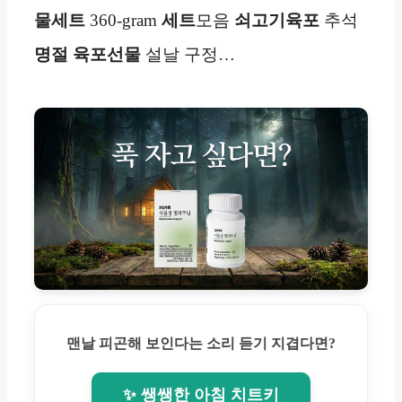
물세트
360-gram
세트
모음
쇠고기육포
추석
명절
육포선물
설날 구정…
맨날 피곤해 보인다는 소리 듣기 지겹다면?
✨ 쌩쌩한 아침 치트키