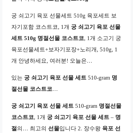
궁 쇠고기 육포 선물세트 510g 육포세트 보
자기포함 코스트코, 1개
궁 쇠고기 육포 선물
세트 510g 명절선물 코스트코
, 1개 소고기 궁
육포선물세트+보자기포장+노리개, 510g, 1
개 안녕하세요, 여러분! 오늘은…
있는
궁 쇠고기 육포 선물 세트
510-gram
명
절선물 코스트코
…
궁 쇠고기 육포 선물 세트
510-gram
명절선물
코스트코
, 1개
궁 쇠고기 육포 선물 세트
–
명
절
의… 최고의
선물
입니다 2. 장수왕
육포 선