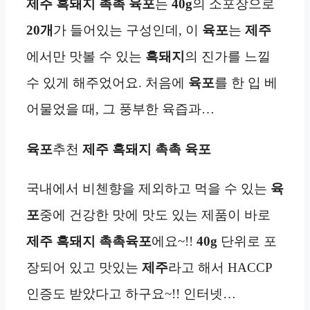
제주 흑돼지 촉촉 육포
는
40g
의 소포장으로
20개
가 들어있는 구성인데, 이
육포
는
제주
에서만 맛볼 수 있는
흑돼지
의 진가를 느낄
수 있게 해주었어요. 처음에
육포
를 한 입 베
어물었을 때, 그 풍부한 육즙과…
육포
추천
제주 흑돼지 촉촉 육포
국내에서 비첸향을 제외하고 먹을 수 있는
육
포
중에 건강한 맛에 맛도 있는 제품이 바로
제주 흑돼지 촉촉육포
에요~!!
40g
단위로 포
장되어 있고 맛있는
제주
라고 해서 HACCP
인증도 받았다고 하구요~!! 인터넷…