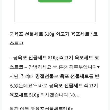
궁
육포 선물세트 510g
쇠고기 육포
세트
/
코
스트코
– 궁
육포 선물세트 510g
쇠고기 육포
세트
코
스트코
– 안녕하세요 ^^ 홍천 김주부입니다♥
지난 추석때
명절선물
로
육포 선물세트
를 받
았었는데요^^ 바로 궁
육포 선물세트
쇠고기
육포
세트 510g
되시겠습니다 [-0…
돌격 이득 궁
육포선물세트510g