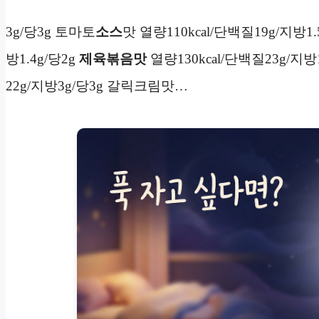
3g/당3g 토마토
소스
맛 열량110kcal/단백질19g/지방1.
방1.4g/당2g
제육볶음맛
열량130kcal/단백질23g/지방1
22g/지방3g/당3g 갈릭크림맛…