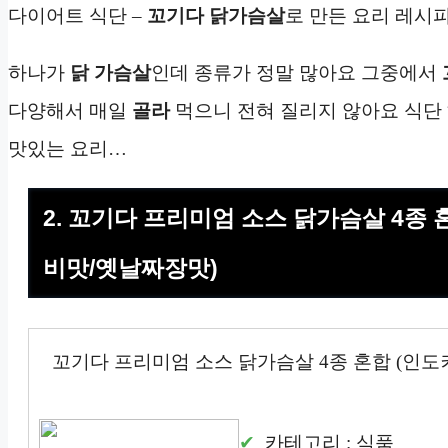
다이어트 식단 –
꼬기다
닭가슴살
로 만든 요리 레시
하나가
닭 가슴살
인데 종류가 정말 많아요 그중에서
다양해서 매일
골라
먹으니 전혀 질리지 않아요 식단
맛있는 요리…
2. 꼬기다 프리미엄 소스 닭가슴살 4종
비맛/옛날짜장맛)
꼬기다 프리미엄 소스 닭가슴살 4종 혼합 (인
카테고리 : 식품