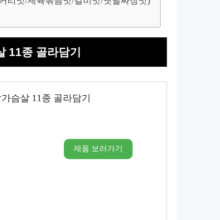
인도커리맛/제육볶음맛/갈비맛/옛날짜장맛)
살 11종 골라담기
가슴살 11종 골라담기
제품 보러가기