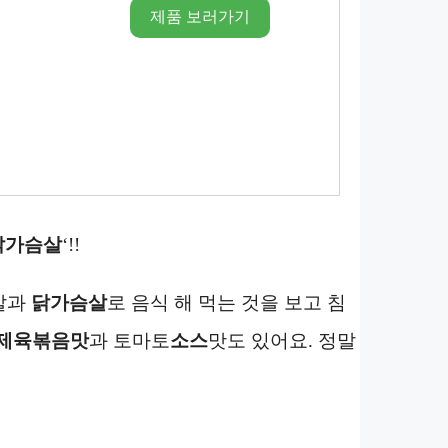
제품 보러가기
닭가슴살
‘!!
살과
닭가슴살
로 음식 해 먹는 것을 보고 침
제육볶음맛
과 토마토
소스
맛도 있어요. 정말