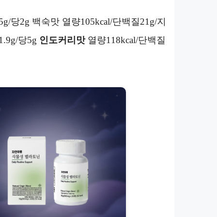
5g/당2g 백숙맛 열량105kcal/단백질21g/지
.9g/당5g
인도커리맛
열량118kcal/단백질