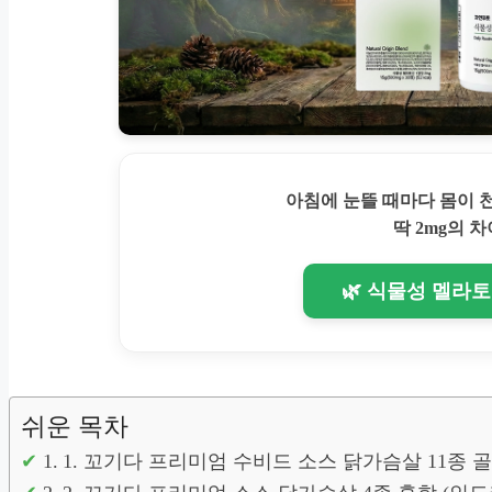
아침에 눈뜰 때마다 몸이
딱 2mg의 차
🌿 식물성 멜라
쉬운 목차
1. 꼬기다 프리미엄 수비드 소스 닭가슴살 11종 