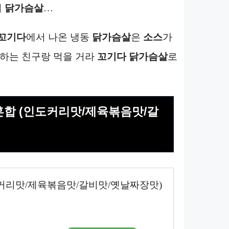
피
닭가슴살
…
꼬기다
에서 나온 냉동
닭가슴살
은
소스
가
 하는 친구랑 먹을 거라
꼬기다
닭가슴살
로
 혼합 (인도커리맛/제육볶음맛/갈
도커리맛/제육볶음맛/갈비맛/옛날짜장맛)