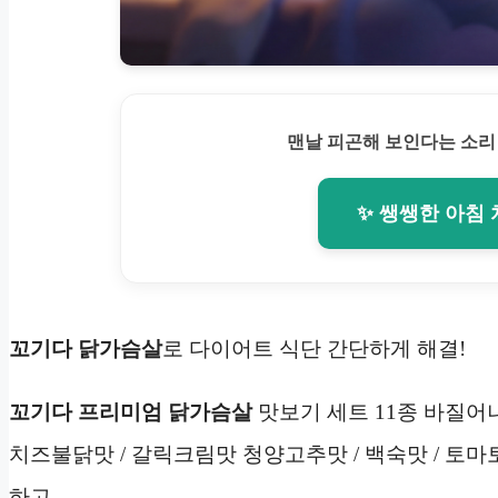
맨날 피곤해 보인다는 소리
✨ 쌩쌩한 아침
꼬기다
닭가슴살
로 다이어트 식단 간단하게 해결!
꼬기다 프리미엄
닭가슴살
맛보기 세트 11종 바질어
치즈불닭맛 / 갈릭크림맛 청양고추맛 / 백숙맛 / 토마
하고…