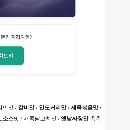
 듣기 지겹다면?
 치트키
니언맛 /
갈비맛 /
인도커리맛 / 제육볶음맛 /
토
소스
맛 / 매콤닭꼬치맛 /
옛날짜장맛
촉촉