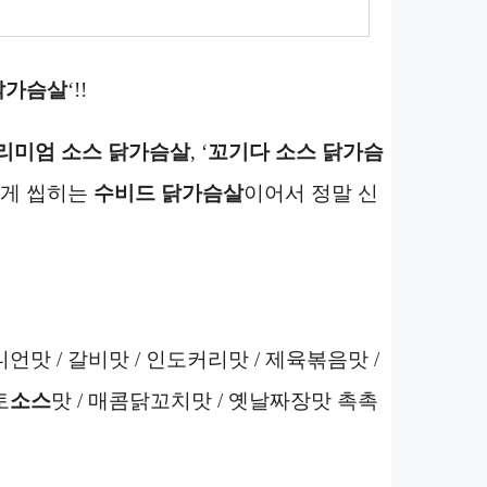
닭가슴살
‘!!
리미엄
소스 닭가슴살
, ‘
꼬기다
소스 닭가슴
럽게 씹히는
수비드
닭가슴살
이어서 정말 신
맛 / 갈비맛 / 인도커리맛 / 제육볶음맛 /
토
소스
맛 / 매콤닭꼬치맛 / 옛날짜장맛 촉촉