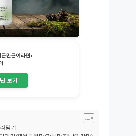
 천근만근이라면?
이
토닌 보기
골라담기