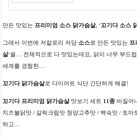
만든 맛있는
프리미엄
소스 닭가슴살
, ‘
꼬기다
소스 
그래서 이번에 저칼로리 저당
소스
로 만든 맛있는
프
살
‘을… 전체적으로 다 맛있는데요, 닭이 너무 부드
세계를 경험한…
꼬기다
닭가슴살
로 다이어트 식단 간단하게 해결!
꼬기다 프리미엄
닭가슴살
맛보기 세트
11종
바질어니언
치즈불닭맛 / 갈릭크림맛 청양고추맛 / 백숙맛 / 토마
하고…