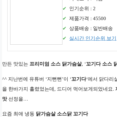
인기순위 : 2
제품가격 : 45500
상품배송 : 일반배송
실시간 인기순위 보기
만든 맛있는
프리미엄 소스 닭가슴살
, ‘
꼬기다
소스 
^^ 지난번에 유튜버 ‘지뻔뻔’이 ‘
꼬기다
‘에서 닭다리
을 한바가지 흘렸었는데, 드디어 먹어보게되었네요.
맛
선정을…
요즘 최애 냉동
닭가슴살
소스닭
꼬기다