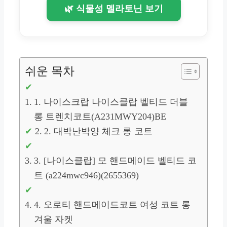
🌿 식물성 멜라토닌 보기
쉬운 목차
1. 나이스크랍 나이스클랍 벨티드 더블
롱 트렌치코트(A231MWY204)BE
2. 대박난박양 체크 롱 코트
3. [나이스클랍] 모 핸드메이드 벨티드 코
트 (a224mwc946)(2655369)
4. 오로티 핸드메이드코트 여성 코트 롱
겨울 자켓