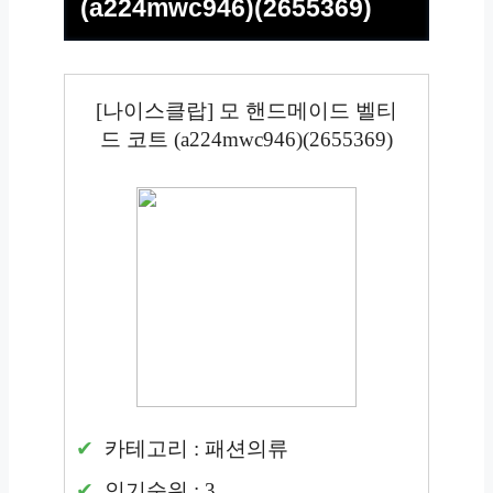
(a224mwc946)(2655369)
[나이스클랍] 모 핸드메이드 벨티
드 코트 (a224mwc946)(2655369)
카테고리 : 패션의류
인기순위 : 3