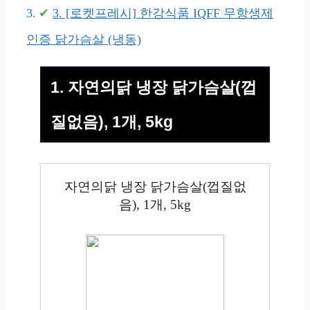
3. [로켓프레시] 한강식품 IQFF 무항생제
인증 닭가슴살 (냉동)
1. 자연의닭 냉장 닭가슴살(껍
질없음), 1개, 5kg
자연의닭 냉장 닭가슴살(껍질없
음), 1개, 5kg