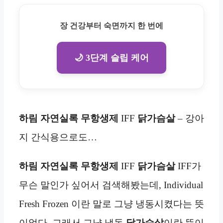
장 건강부터 숙면까지 한 번에
🌙 3단계 슬립 케어
하림 자연실록 무항생제
IFF
닭가슴살
– 강아
지 간식용으로도…
하림 자연실록 무항생제
IFF
닭가슴살
IFF가
무슨 말인가 싶어서 검색해봤는데, Individual
Fresh Frozen 이란 말로 그냥 냉동시켰다는 뜻
이었다. 그래서 그냥 냉동
닭가슴살
이란 뜻이