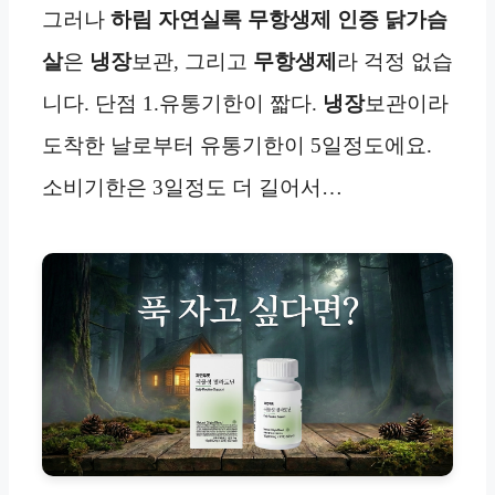
그러나
하림 자연실록 무항생제 인증 닭가슴
살
은
냉장
보관, 그리고
무항생제
라 걱정 없습
니다. 단점 1.유통기한이 짧다.
냉장
보관이라
도착한 날로부터 유통기한이 5일정도에요.
소비기한은 3일정도 더 길어서…