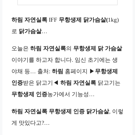
하림 자연실록
IFF
무항생제
닭가슴살(
1kg)
로
닭가슴살
…
오늘은
하림 자연실록
의
무항생제
닭 가슴살
이야기를 하고자 합니다. 임신 초기에는 생
야채 등… 출처:
하림
홈페이지 ▶
무항생제
인증
받은 닭고기◀
하림 자연실록
닭고기는
무항생제 인증
농가에서 기능성…
하림 자연실록 무항생제 인증 닭가슴살
, 이렇
게 맛있다고?…