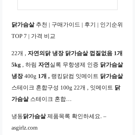
닭가슴살
추천 | 구매가이드 | 후기 | 인기순위
TOP 7 | 가격 비교
22개 ,
자연의닭 냉장 닭가슴살
껍질없음
1개
5kg
, 하림
자연
실록 무항생제 인증
닭가슴살
냉장
400g
1개 ,
랭킹닭컴 잇메이트
닭가슴살
스테이크 혼합구성 100g 22개 , 잇메이트
닭
가슴살
스테이크 혼합…
냉동
닭가슴살
제품목록 확인하세요. –
asgirlz.com