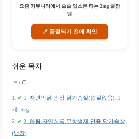
요즘 커뮤니티에서 슬슬 입소문 타는 2mg 꿀잠
템
📍 품절되기 전에 확인
쉬운 목차
1. 자연의닭 냉장 닭가슴살(껍질없음), 1
개, 5kg
2. 하림 자연실록 무항생제 인증 닭가슴살
(냉장)