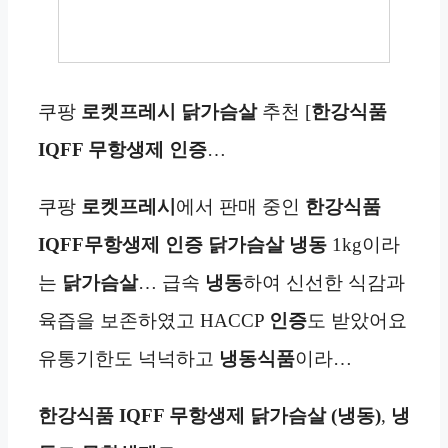
쿠팡
로켓프레시
닭가슴살
추천 [
한강식품
IQFF 무항생제 인증
…
쿠팡
로켓프레시
에서 판매 중인
한강식품
IQFF무항생제 인증 닭가슴살
냉동
1kg이라
는
닭가슴살
… 급속
냉동
하여 신선한 식감과
육즙을 보존하였고 HACCP
인증
도 받았어요
유통기한도 넉넉하고
냉동
식품
이라…
한강식품 IQFF 무항생제
닭가슴살 (냉동)
,
냉