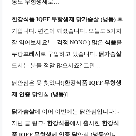
동
도
무항생제
로…
한강식품 IQFF 무항생제
닭가슴살 (냉동)
후
기입니다. 편견이 깨졌습니다. 오늘도 5가지
잘 읽어보세요!… 걱정 NONO ) 많은
식품
을
쿠팡
프레시
로 구입하고 있습니다.
닭가슴살
드시는 분들 정말 많으시죠? 고민…
닭안심은 못 찾았다![
한강식품 IQFF 무항생
제 인증 닭
안심
(냉동)
]
닭가슴살
에 이어 이번에는 닭안심입니다! -
지난 글 링크-
한강식품
에서 출시한
한강식
품 IQFF 무항생제 인증 닭
안심
(냉동)
입니