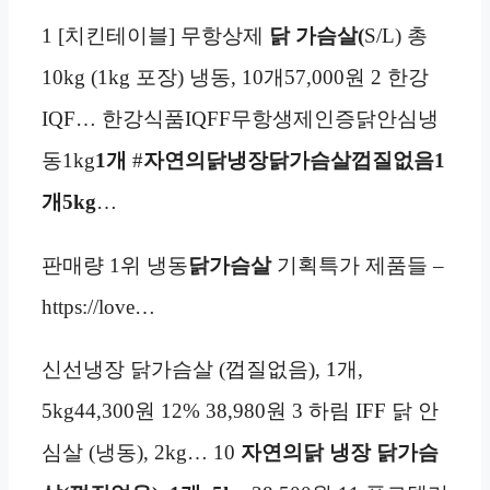
1 [치킨테이블] 무항상제
닭 가슴살(
S/L) 총
10kg (1kg 포장) 냉동, 10개57,000원 2 한강
IQF… 한강식품IQFF무항생제인증닭안심냉
동1kg
1개
#
자연의닭냉장닭가슴살
껍질없음
1
개
5kg
…
판매량 1위 냉동
닭가슴살
기획특가 제품들 –
https://love…
신선냉장 닭가슴살 (껍질없음), 1개,
5kg44,300원 12% 38,980원 3 하림 IFF 닭 안
심살 (냉동), 2kg… 10
자연의닭 냉장 닭가슴