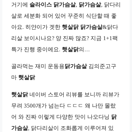
거기에
슬라이스
닭가슴살
,
닭가슴살
, 닭다리
살로 세분화 되어 있어 꾸준히 식단할 때 좋
아요. 히얀이가 겟한
햇살닭
닭가슴살
&닭다
리살 보이시나요? 양 진짜 많죠? 지금 1+1팩
특가 진행 중이에요.
햇살닭
의…
골라먹는 재미 운동용
닭가슴살
김의준고구
마
햇살닭
햇살닭
네이버 스토어 리뷰를 보니까 리뷰가
무려 3500개가 넘는다 ㄷㄷㄷ 왜 나만 몰랐
어 와 진짜 이렇게 다양한 맛이 나오다닝
닭
가슴살
, 닭다리살이 조화롭게 이루어져 있