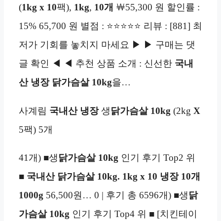
(
1kg x 10
팩),
1kg
,
10개
￦55,300 원 할인률 :
15% 65,700 원 별점 : ⭐⭐⭐⭐⭐ 리뷰 : [881] 최
저가 기회를 놓치지 마세요 ▶ ▶ 구매는 댓
글 확인 ◀ ◀ 추천 상품 소개 : 신선한
국내
산
냉장
닭가슴살 10kg
을…
사계림
국내산
냉장
생
닭가슴살 10kg
(2kg
X
5팩) 5개
41개) ■생
닭가슴살 10kg
인기 후기 Top2 위
■
국내산 닭가슴살 10kg. 1kg x 10 냉장
10개
1000g
56,500원… 0 | 후기 총 6596개) ■생
닭
가슴살 10kg
인기 후기 Top4 위 ■ [치킨테이