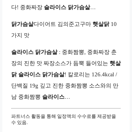
다! 중화짜장
슬라이스
닭가슴살
…
닭가슴살
다이어트 김의준고구마
햇살닭
10
가지 맛
슬라이스
닭가슴살
: 중화짬뽕, 중화짜장 춘
장의 진한 맛 짜장소스가 듬뿍 들어있는
햇살
닭
슬라이스
닭가슴살
! 칼로리는 126.4kcal /
단백질 19g 깊고 진한 중화짬뽕 소스와의 만
남 중화짬뽕
슬라이스
…
파트너스 활동을 통해 일정액의 수수료를 제공받을
수 있음.