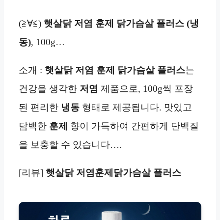
(≧∀≦)
햇살닭 저염 훈제 닭가슴살 플러스 (냉
동)
, 100g…
소개 :
햇살닭 저염 훈제 닭가슴살 플러스
는
건강을 생각한
저염
제품으로, 100g씩 포장
된 편리한
냉동
형태로 제공됩니다. 맛있고
담백한
훈제
향이 가득하여 간편하게 단백질
을 보충할 수 있습니다….
[리뷰]
햇살닭 저염훈제닭가슴살 플러스