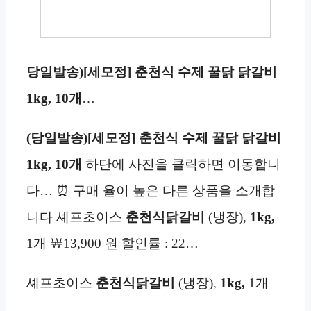
당일발송)[세모정] 춘천식 수제 꿀닭 닭갈비
1kg,
10개
…
(당일발송)[세모정] 춘천식 수제 꿀닭 닭갈비
1kg,
10개
하단에 사진을 클릭하면 이동합니
다… ⏰ 구매 율이 높은 다른 상품을 소개합
니다 셰프초이스
춘천식
닭갈비
(냉장),
1kg,
1개 ￦13,900 원 할인률 : 22…
셰프초이스
춘천식
닭갈비
(냉장),
1kg,
1개