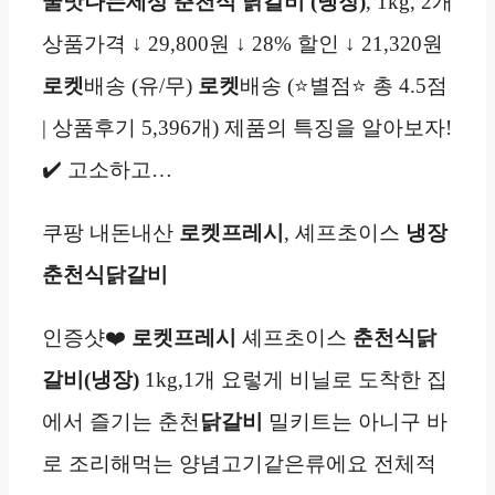
꿀맛나는세상 춘천식 닭갈비 (냉장)
, 1kg, 2개
상품가격 ↓ 29,800원 ↓ 28% 할인 ↓ 21,320원
로켓
배송 (유/무)
로켓
배송 (⭐별점⭐ 총 4.5점
| 상품후기 5,396개) 제품의 특징을 알아보자!
✔️ 고소하고…
쿠팡 내돈내산
로켓프레시
, 셰프초이스
냉장
춘천식닭갈비
인증샷❤️
로켓프레시
셰프초이스
춘천식닭
갈비(냉장)
1kg,1개 요렇게 비닐로 도착한 집
에서 즐기는 춘천
닭갈비
밀키트는 아니구 바
로 조리해먹는 양념고기같은류에요 전체적