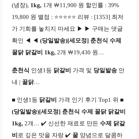
(냉장),
1kg,
1개 ￦11,900 원 할인률 : 39%
19,800 원 별점 : ⭐⭐⭐⭐⭐ 리뷰 : [1353] 최저
가 기회를 놓치지 마세요 ▶ ▶ 구매는 댓글
확인 ◀ ◀
(당일발송)[세모정] 춘천식 수제
꿀닭 닭갈비 1kg,
2개 ￦19,430 원…
춘천식
인생1등
닭갈비
가격 및
당일발송
안
내 |
꿀닭
…
■ 인생1등
닭갈비
가격 인기 후기 Top1 위 ■
(당일발송)[세모정] 춘천식 수제 꿀닭 닭갈비
1kg,
2개… ✔️ 신선한 재료로 만든
수제
닭갈
비
로 깊은 맛을 자랑 ✔️
꿀
양념으로 달콤하