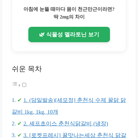
아침에 눈뜰 때마다 몸이 천근만근이라면?
딱 2mg의 차이
🌿 식물성 멜라토닌 보기
쉬운 목차
1. (당일발송)[세모정] 춘천식 수제 꿀닭 닭
갈비 1kg, 1kg, 10개
2. 셰프초이스 춘천식닭갈비 (냉장)
3. [로켓프레시] 꿀맛나는세상 춘천식 닭갈