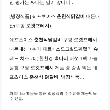
인 평가는 짜다는 말이 많더니…
[
냉장
식품] 쉐프초이스
춘천식닭갈비
내돈내
산(쿠팡
로켓프레시
)
쉐프초이스
춘천식닭갈비
쿠팡
로켓프레시
내돈내산 <추가 재료> 스모크&모짜렐라 슈
레드 치즈 70g 친환경 흑타리 버섯 1팩 마늘
왕창 쿠팡
로켓프레시
제품 중 종종 먹는 쉐
프초이스
춘천식 닭갈비
.
냉장
식품…
파트너스 활동을 통해 일정액의 수수료를 제공받을
수 있음.