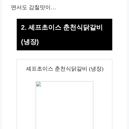
면서도 감칠맛이…
2. 셰프초이스 춘천식닭갈비
(냉장)
셰프초이스 춘천식닭갈비 (냉장)