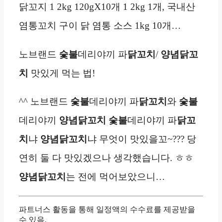
닭꼬지 1 2kg 120gX10개 1 2kg 1개, 국내산
염통꼬치 구이 닭 염통 소스 1kg 10개…
노브랜드
숯불
데리야끼 파
닭꼬치
/
양념닭꼬
치
맛있게 먹는 법!
^^ 노브랜드
숯불
데리야끼 파
닭꼬치
와
숯불
데리야끼
양념닭꼬치
숯불
데리야끼 파
닭꼬
치
냐
양념닭꼬치
냐 무엇이 맛있을꼬~??? 당
연히 둘 다 맛있겠으나 생각했습니다. ㅎㅎ
양념닭꼬치
는 전에 먹어보았으니…
파트너스 활동을 통해 일정액의 수수료를 제공받을
수 있음.