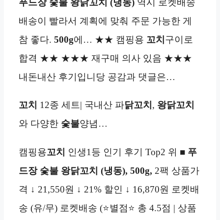
푸드장 숯불 왕닭꼬치 (냉동)
역시 로켓배송
배송이 빨라서 계획에 맞춰 주문 가능한 게
참 좋다.
500g
에… ★★ 캠핑용
꼬치
구이로
합격 ★★ ★★★ 재구매 의사 있음 ★★★
내돈내산 후기입니당 공감과 댓글은…
꼬치
12종 세트| 국내산 파
닭꼬치
,
왕닭꼬치
와 다양한
숯불
양념…
캠핑용
꼬치
인생1등 인기 후기 Top2 위 ■
푸
드장 숯불 왕닭꼬치 (냉동), 500g,
2팩 상품가
격 ↓ 21,550원 ↓ 21% 할인 ↓ 16,870원 로켓배
송 (유/무) 로켓배송 (⭐별점⭐ 총 4.5점 | 상품