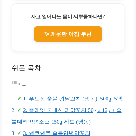
자고 일어나도 몸이 찌뿌둥하다면?
✨ 개운한 아침 루틴
쉬운 목차
1. 푸드장 숯불 왕닭꼬치 (냉동), 500g, 5팩
2. 플레잇 국내산 파닭꼬치 50g x 12p + 숯
불데리양념소스 150g 세트 (냉동)
3. 쌩큐쌩큐 숯불양념닭꼬치