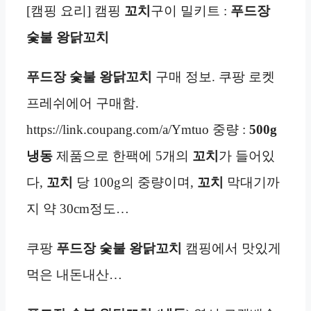
[캠핑 요리] 캠핑
꼬치
구이 밀키트 :
푸드장
숯불 왕닭꼬치
푸드장 숯불 왕닭꼬치
구매 정보. 쿠팡 로켓
프레쉬에어 구매함.
https://link.coupang.com/a/Ymtuo 중량 :
500g
냉동
제품으로 한팩에 5개의
꼬치
가 들어있
다,
꼬치
당 100g의 중량이며,
꼬치
막대기까
지 약 30cm정도…
쿠팡
푸드장 숯불 왕닭꼬치
캠핑에서 맛있게
먹은 내돈내산…