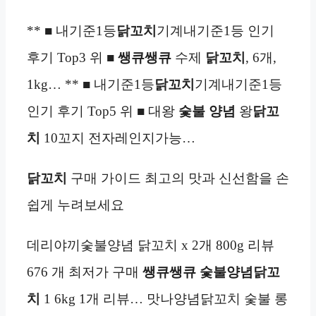
** ■ 내기준1등
닭꼬치
기계내기준1등 인기
후기 Top3 위 ■
쌩큐쌩큐
수제
닭꼬치
, 6개,
1kg… ** ■ 내기준1등
닭꼬치
기계내기준1등
인기 후기 Top5 위 ■ 대왕
숯불 양념
왕
닭꼬
치
10꼬지 전자레인지가능…
닭꼬치
구매 가이드 최고의 맛과 신선함을 손
쉽게 누려보세요
데리야끼숯불양념 닭꼬치 x 2개 800g 리뷰
676 개 최저가 구매
쌩큐쌩큐 숯불양념닭꼬
치
1 6kg 1개 리뷰… 맛나양념닭꼬치 숯불 롱