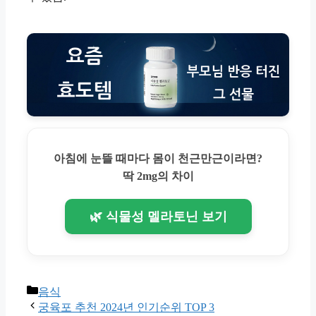
아침에 눈뜰 때마다 몸이 천근만근이라면?
딱 2mg의 차이
🌿 식물성 멜라토닌 보기
Categories
음식
궁육포 추천 2024년 인기순위 TOP 3