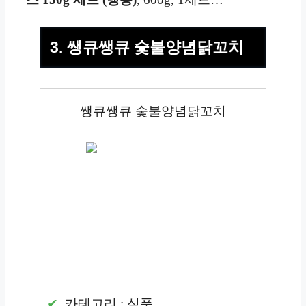
3. 쌩큐쌩큐 숯불양념닭꼬치
쌩큐쌩큐 숯불양념닭꼬치
카테고리 : 식품