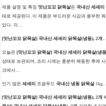
제품 설명 및 특징
맛난꼬꼬 닭목살
은
국내산 세세리
태로 제공된다. 이 제품은 부드러운 식감과 풍부한 
있다. 각…
[맛난꼬꼬 닭목살] 국내산 세세리 닭목살(냉동), 2개
오늘은
[맛난꼬꼬 닭목살] 국내산 세세리 닭목살(냉동)
상태로 보관되며, 조리 시에는 충분히 해동한 후에 
크에서…
인기 많은
세세리
조광푸드
국내산
냉동
닭목살
1kg
[맛난꼬꼬 닭목살] 국내산 세세리 닭목살(냉동), 2개
￦