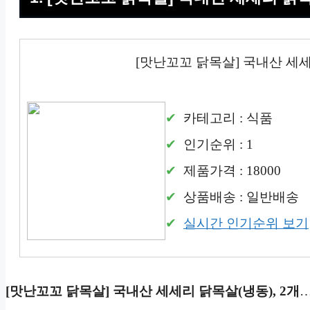
[맛난꼬꼬 닭목살] 국내산 세세
카테고리 : 식품
인기순위 : 1
제품가격 : 18000
상품배송 : 일반배송
실시간 인기순위 보기
[맛난꼬꼬 닭목살] 국내산 세세리 닭목살(냉동), 2개