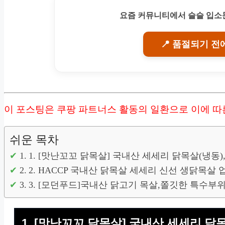
요즘 커뮤니티에서 슬슬 입소문
📍 품절되기 전
이 포스팅은 쿠팡 파트너스 활동의 일환으로 이에 
쉬운 목차
1. [맛난꼬꼬 닭목살] 국내산 세세리 닭목살(냉동),
2. HACCP 국내산 닭목살 세세리 신선 생닭목살
3. [모던푸드]국내산 닭고기 목살,쫄깃한 특수부위 
1. [맛난꼬꼬 닭목살] 국내산 세세리 닭목