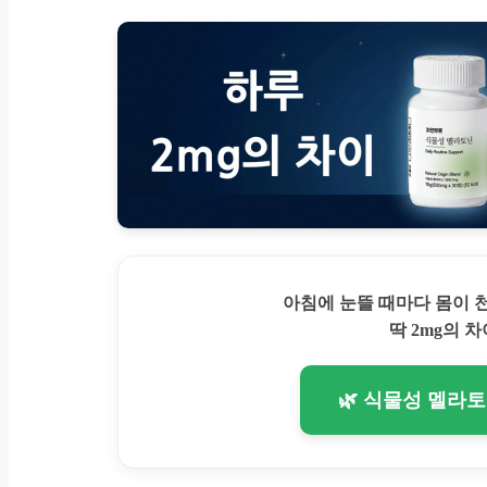
아침에 눈뜰 때마다 몸이
딱 2mg의 차
🌿 식물성 멜라