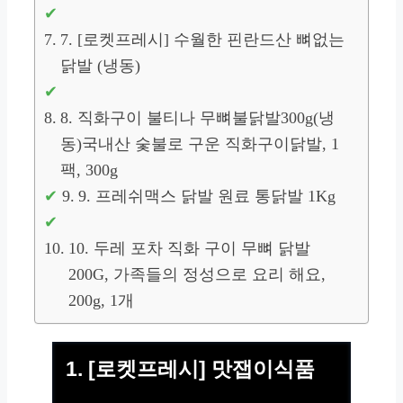
7. [로켓프레시] 수월한 핀란드산 뼈없는
닭발 (냉동)
8. 직화구이 불티나 무뼈불닭발300g(냉
동)국내산 숯불로 구운 직화구이닭발, 1
팩, 300g
9. 프레쉬맥스 닭발 원료 통닭발 1Kg
10. 두레 포차 직화 구이 무뼈 닭발
200G, 가족들의 정성으로 요리 해요,
200g, 1개
1. [로켓프레시] 맛잽이식품