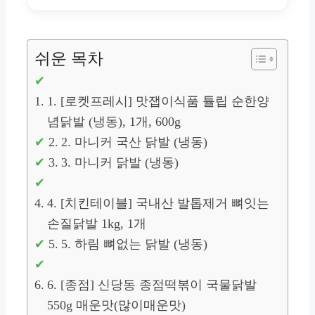
쉬운 목차
1. [로켓프레시] 맛잽이식품 튤립 순한양
념닭발 (냉동), 1개, 600g
2. 마니커 국산 닭발 (냉동)
3. 마니커 닭발 (냉동)
4. [치킨테이블] 국내산 발톱제거 뼈잇는
손질닭발 1kg, 1개
5. 하림 뼈없는 닭발 (냉동)
6. [종점] 신당동 종점떡볶이 국물닭발
550g 매운맛(많이매운맛)