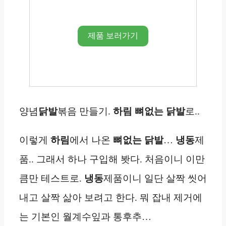
제품 보러가기
양념
닭발
볶음 만들기.
하림 뼈없는 닭발
로..
이렇게
하림
에서 나온
뼈없는 닭발
…
냉동
제
품.. 그래서 하나 구입해 봣다. 처음이니 이만
큼만 테스트로.
냉동
제품이니 일단 살짝 씻어
내고 살짝 삶아 보려고 한다. 뭐 잡내 제거에
는 기본인 월계수잎과 통후추…