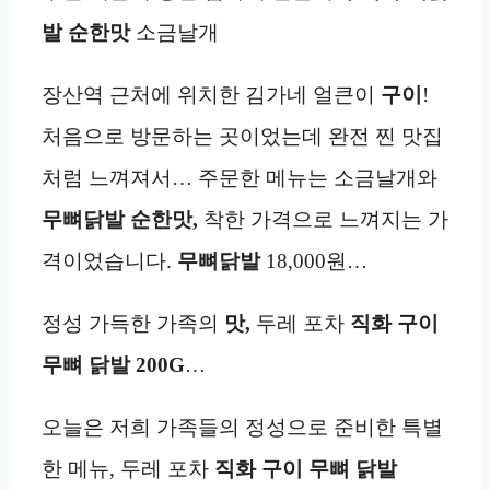
발 순한맛
소금날개
장산역 근처에 위치한 김가네 얼큰이
구이
!
처음으로 방문하는 곳이었는데 완전 찐 맛집
처럼 느껴져서… 주문한 메뉴는 소금날개와
무뼈닭발 순한맛,
착한 가격으로 느껴지는 가
격이었습니다.
무뼈닭발
18,000원…
정성 가득한 가족의
맛,
두레 포차
직화 구이
무뼈 닭발
200G
…
오늘은 저희 가족들의 정성으로 준비한 특별
한 메뉴, 두레 포차
직화 구이 무뼈 닭발