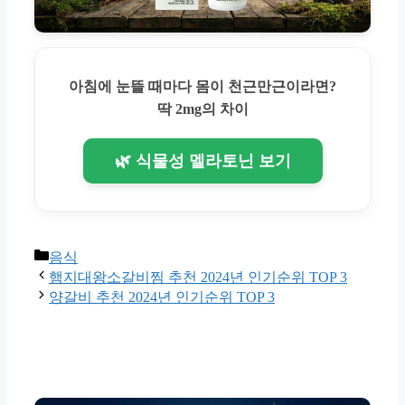
아침에 눈뜰 때마다 몸이 천근만근이라면?
딱 2mg의 차이
🌿 식물성 멜라토닌 보기
Categories
음식
햄지대왕소갈비찜 추천 2024년 인기순위 TOP 3
양갈비 추천 2024년 인기순위 TOP 3