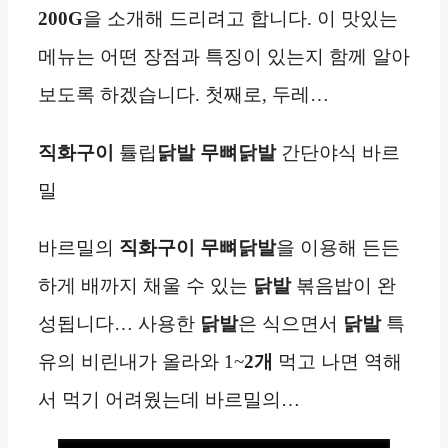
200G
을 소개해 드리려고 합니다. 이 맛있는
메뉴는 어떤 장점과 특징이 있는지 함께 알아
보도록 하겠습니다. 첫째로, 두레…
직화구이
튤립
닭발
무뼈닭발
간단야식 바르
밀
바르밀의
직화구이 무뼈닭발
을 이용해 든든
하게 배까지 채울 수 있는
닭발
볶음밥이 완
성됩니다… 사용한
닭발
은 식으면서
닭발
특
유의 비린내가 올라와 1~
2개
먹고 나면 역해
서 먹기 어려웠는데 바르밀의…