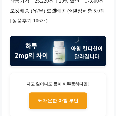
상품가격 ↓ 25,220원 ↓ 29% 할인 ↓ 17,800원
로켓
배송 (유/무)
로켓
배송 (⭐별점⭐ 총 5.0점
| 상품후기 106개)…
자고 일어나도 몸이 찌뿌둥하다면?
✨ 개운한 아침 루틴