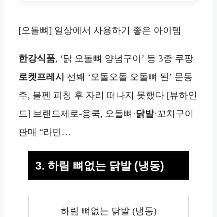
[오돌뼈] 일상에서 사용하기 좋은 아이템
한강식품
, ‘닭 오돌뼈 양념구이’ 등 3종 쿠팡
로켓프레시
선봬 ‘오돌오돌 오돌뼈 된’ 문동
주, 불펜 피칭 후 자리 떠나지 못했다 [뷰하인
드] 브랜드제로-응쿡, 오돌뼈·
닭발
·꼬치구이
판매 “라면…
3. 하림 뼈없는 닭발 (냉동)
하림 뼈없는 닭발 (냉동)