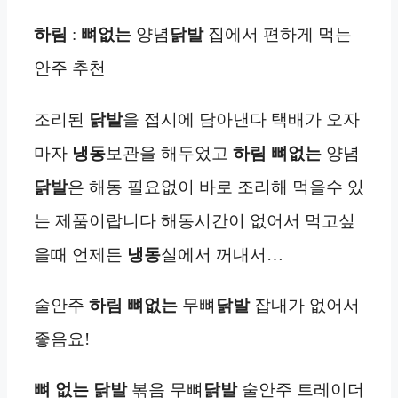
하림
:
뼈없는
양념
닭발
집에서 편하게 먹는
안주 추천
조리된
닭발
을 접시에 담아낸다 택배가 오자
마자
냉동
보관을 해두었고
하림 뼈없는
양념
닭발
은 해동 필요없이 바로 조리해 먹을수 있
는 제품이랍니다 해동시간이 없어서 먹고싶
을때 언제든
냉동
실에서 꺼내서…
술안주
하림 뼈없는
무뼈
닭발
잡내가 없어서
좋음요!
뼈 없는 닭발
볶음 무뼈
닭발
술안주 트레이더