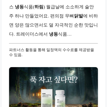
스
냉동
식품(
하림
) 월급날에 소소하게 술안
주 하나 만들었어요. 편의점 무뼈
닭발
에 비하
면 양은 많으면서도 덜 자극적인 순한 맛입니
다. 트레이더스에서
냉동
식품…
파트너스 활동을 통해 일정액의 수수료를 제공받을
수 있음.