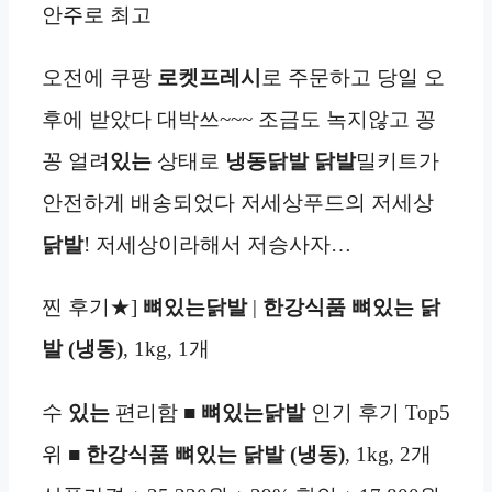
안주로 최고
오전에 쿠팡
로켓프레시
로 주문하고 당일 오
후에 받았다 대박쓰~~~ 조금도 녹지않고 꽁
꽁 얼려
있는
상태로
냉동
닭발
닭발
밀키트가
안전하게 배송되었다 저세상푸드의 저세상
닭발
! 저세상이라해서 저승사자…
찐 후기★]
뼈있는닭발
|
한강식품 뼈있는 닭
발 (냉동)
, 1kg, 1개
수
있는
편리함 ■
뼈있는닭발
인기 후기 Top5
위 ■
한강식품 뼈있는 닭발 (냉동)
, 1kg, 2개