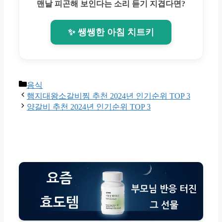
맨날 피곤해 보인다는 소리 듣기 지겹다면?
✨ 쌩쌩한 아침 치트키
Categories
음식
햄지대왕소갈비찜 추천 2024년 인기순위 TOP 3
양갈비 추천 2024년 인기순위 TOP 3