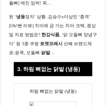
돌뼈] 매진 임박! 꼭…
된 ‘
냉동
정자’ 상황..김승수x이상민 ‘충격’
[Oh!쎈 리뷰] 치아에 금 가는 치아 크랙, 증상
및 치료 방법은?
한강식품
, ‘닭 오돌뼈 양념구
이’ 등 3종 쿠팡
로켓프레시
선봬 브랜드제
로-응쿡, 오돌뼈·
닭발
…
3. 하림 뼈없는 닭발 (냉동)
하림 뼈없는 닭발 (냉동)