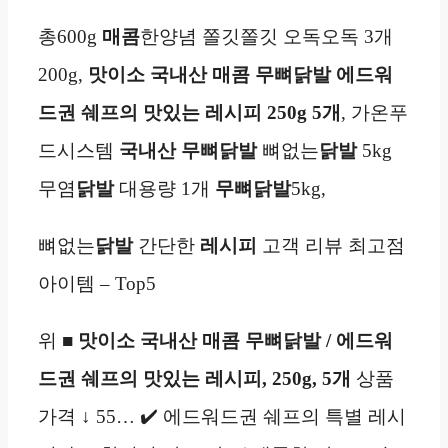
총600g
매콤
한양념 쫄깃쫄깃 오독오독 3개
200g,
맛이소 국내산 매콤 무뼈닭발
에드워
드권 쉐프의 맛있는 레시피
250g
5개
, 가온푸
드시스템
국내산
무뼈닭발
뼈없는
닭발
5kg
무염
닭발
대용량 1개
무뼈닭발
5kg,
뼈없는
닭발
간단한
레시피
고객 리뷰 최고점
아이템 – Top5
위 ■
맛이소 국내산 매콤 무뼈닭발 / 에드워
드권 쉐프의 맛있는 레시피, 250g, 5개
상품
가격 ↓ 55… ✔️ 에드워드권 쉐프의 특별 레시