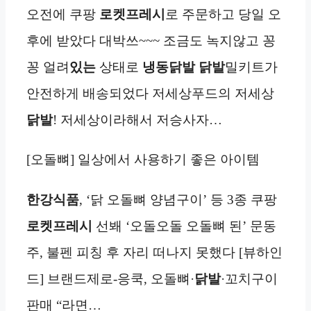
오전에 쿠팡
로켓프레시
로 주문하고 당일 오
후에 받았다 대박쓰~~~ 조금도 녹지않고 꽁
꽁 얼려
있는
상태로
냉동
닭발
닭발
밀키트가
안전하게 배송되었다 저세상푸드의 저세상
닭발
! 저세상이라해서 저승사자…
[오돌뼈] 일상에서 사용하기 좋은 아이템
한강식품
, ‘닭 오돌뼈 양념구이’ 등 3종 쿠팡
로켓프레시
선봬 ‘오돌오돌 오돌뼈 된’ 문동
주, 불펜 피칭 후 자리 떠나지 못했다 [뷰하인
드] 브랜드제로-응쿡, 오돌뼈·
닭발
·꼬치구이
판매 “라면…