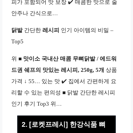
피가 포함되어 맛 보장 ✔️ 매콤한 맛으로 술
안주나 간식으로…
닭발
간단한
레시피
인기 아이템의 비밀 –
Top5
위 ■
맛이소 국내산 매콤 무뼈닭발 / 에드워
드권 쉐프의 맛있는 레시피, 250g, 5개
상품
가격 ↓ 55… 있는 맛 ✔️ 집에서 간편하게 요
리할 수 있는 편의성 ■ 닭발 간단한 레시피
인기 후기 Top3 위…
2. [로켓프레시] 한강식품 뼈