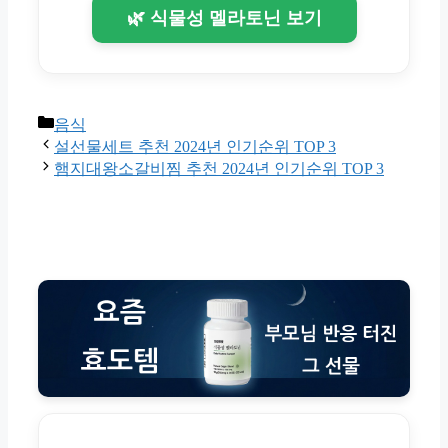
🌿 식물성 멜라토닌 보기
Categories
음식
설선물세트 추천 2024년 인기순위 TOP 3
햄지대왕소갈비찜 추천 2024년 인기순위 TOP 3