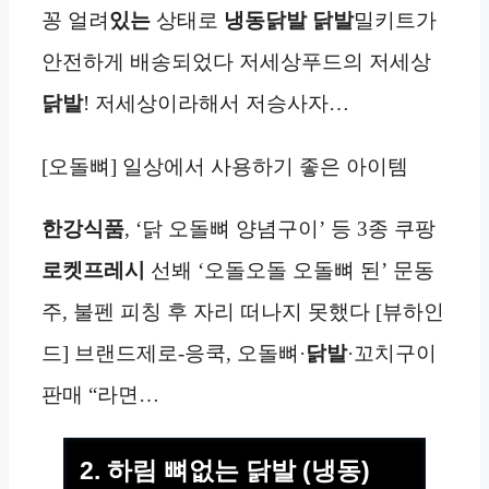
꽁 얼려
있는
상태로
냉동
닭발
닭발
밀키트가
안전하게 배송되었다 저세상푸드의 저세상
닭발
! 저세상이라해서 저승사자…
[오돌뼈] 일상에서 사용하기 좋은 아이템
한강식품
, ‘닭 오돌뼈 양념구이’ 등 3종 쿠팡
로켓프레시
선봬 ‘오돌오돌 오돌뼈 된’ 문동
주, 불펜 피칭 후 자리 떠나지 못했다 [뷰하인
드] 브랜드제로-응쿡, 오돌뼈·
닭발
·꼬치구이
판매 “라면…
2. 하림 뼈없는 닭발 (냉동)