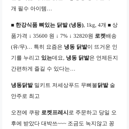
개 필수 아이템…
■
한강식품 뼈있는 닭발 (냉동)
, 1kg, 4개 ■ 상
품가격 ↓ 35600 원 ↓ 7% ↓ 32820원
로켓
배송
(유/무)… 특히 요즘은
냉동
닭발
이 뜨거운 인
기를 누리고
있는
데요,
냉동
닭발
은 언제든지
간편하게 즐길 수 있다는…
냉동
닭발
밀키트 저세상푸드 무뼈불
닭발
술
안주로 최고
오전에 쿠팡
로켓프레시
로 주문하고 당일 오
후에 받았다 대박쓰~~~ 조금도 녹지않고 꽁