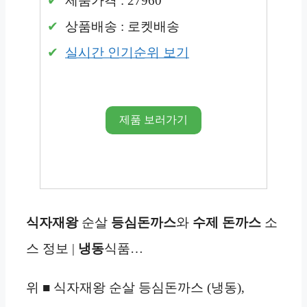
제품가격 : 27960
상품배송 : 로켓배송
실시간 인기순위 보기
제품 보러가기
식자재왕
순살
등심돈까스
와
수제
돈까스
소
스 정보 |
냉동
식품…
위 ■ 식자재왕 순살 등심돈까스 (냉동),