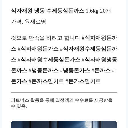
식자재왕
냉동
수제등심돈까스
1.6kg 20개
가격, 원재료명
것으로 만족을 하려고 합니다 #
식자재왕
돈까
스
#
식자재왕
돈가스
#
식자재왕수제등심돈까
스
#
식자재왕수제등심돈가스
#
식자재왕
냉동
돈까스
#
냉동
돈까스
#
냉동
돈가스
#
돈까스
#
돈가스
#
돈까스
밀키트 #
돈가스
밀키트
파트너스 활동을 통해 일정액의 수수료를 제공받을
수 있음.