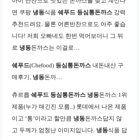
아이 반찬으로 맛있는 돈까스를 찾고 계신다
면 쿠팡
냉동
식품
쉐푸드 등심통돈까스
강력
추천드려요. 물론 어른반찬으로도 아주 좋습
니다! 저희 오빠네도 한번 먹어보더니 그 뒤
로
냉동
돈까스는 이걸로…
쉐푸드
(Chefood)
등심통돈까스
내돈내산 구
매후기,
냉동
돈까…
츄르릅
쉐푸드 등심통돈까스
냉동
돈까스 1위
제품(누가 매긴진 모름..) 롯데에서 나온 제품
이고 ‘통’이라고 할만큼
냉동
돈까스답지 않
고 두께가 엄청난 이미지입니다.
냉동
식품 답