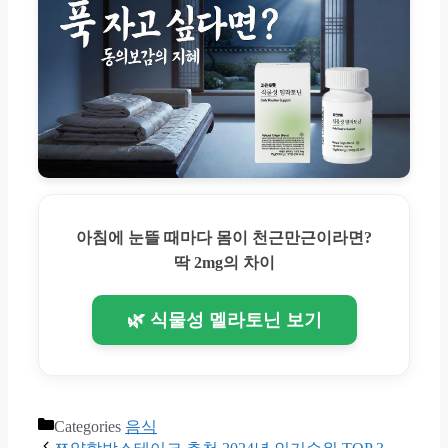
아침에 눈뜰 때마다 몸이 천근만근이라면?
딱 2mg의 차이
🌿 식물성 멜라토닌 보기
Categories
음식