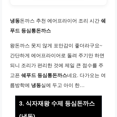
냉동
돈까스 추천 에어프라이어 조리 시간
쉐
푸드 등심통돈까스
왕돈까스 못지 않게 포만감이 좋더라구요~
간단하게 에어프라이어로 돌려 주기만 하면
되니 조리가 편리한 것에 제일 큰 점수를 주
고픈
쉐푸드 등심통돈까스
네요. 다가오는 여
름방학에
냉동
실에 두고 아이 한…
3. 식자재왕 수제 등심돈까스
(냉동)