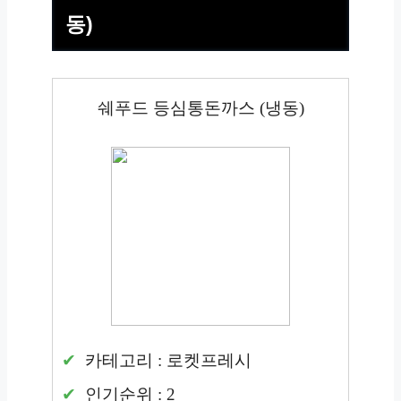
동)
쉐푸드 등심통돈까스 (냉동)
카테고리 : 로켓프레시
인기순위 : 2