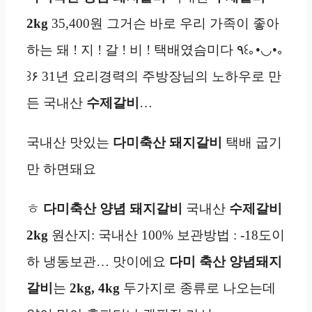
2kg
35,400원 그거슨 바로 우리 가족이 좋아
하는 돼 ! 지 ! 갈 ! 비 ! 택배였슴미다 ٩꒰｡•◡•｡
꒱۶ 31년 요리경력의 주방장님의 노하우로 만
든 국내산
수제
갈비
…
국내산 맛있는
다미축산
돼지갈비
택배 굽기
만 하면돼요
ㅎ
다미축산
양념 돼지갈비
국내산
수제
갈비
2kg
원산지: 국내산 100% 보관방법 : -18도이
하 냉동보관… 맛이에요
다미 축산
양념돼지
갈비
는
2kg, 4kg
두가지로 종류로 나오는데