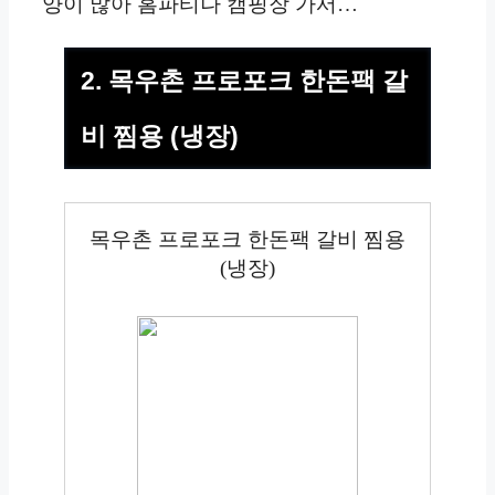
양이 많아 홈파티나 캠핑장 가서…
2. 목우촌 프로포크 한돈팩 갈
비 찜용 (냉장)
목우촌 프로포크 한돈팩 갈비 찜용
(냉장)