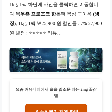
1kg, 1팩 하단에 사진을 클릭하면 이동합니
다
목우촌 프로포크 한돈팩
목심 구이용
(냉
장)
, 1kg, 1팩 ￦25,900 원 할인률 : 7% 27,900
원 별점 : ⭐⭐⭐⭐⭐ 리뷰…
요즘 커뮤니티에서 슬슬 입소문 타는 2mg 꿀잠
템
📍 품절되기 전에 확인