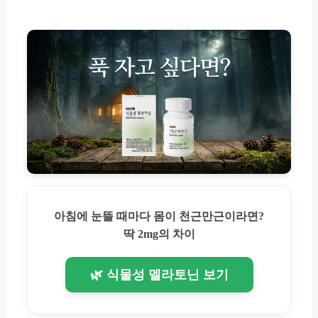
아침에 눈뜰 때마다 몸이 천근만근이라면?
딱 2mg의 차이
🌿 식물성 멜라토닌 보기