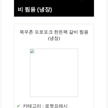
비 찜용 (냉장)
목우촌 프로포크 한돈팩 갈비 찜용
(냉장)
카테고리 : 로켓프레시