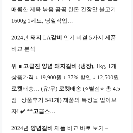
매콤한 제육 볶음 곰곰 한돈 간장맛 불고기
1600g 1세트, 당일작업…
2024년
돼지
LA
갈비
인기 비결 5가지 제품
비교 분석
위 ■
고급진 양념 돼지갈비 (냉장)
, 1kg, 1개
상품가격 ↓ 19,900원 ↓ 37% 할인 ↓ 12,500원
로켓
배송… (유/무)
로켓
배송 (⭐별점⭐ 총 4.5
점 | 상품후기 541개) 제품의 특징을 알아보
자! ✔️ **
고급
스…
2024년
양념
갈비
제품 비교 바로 보기 –