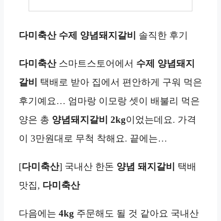
다미축산 수제 양념돼지갈비
솔직한 후기
다미축산
스마트스토어에서
수제 양념돼지
갈비
택배로 받아 집에서 편안하게 구워 먹은
후기예요… 엄마랑 이모랑 셋이 배불리 먹은
양은 총
양념돼지갈비 2kg
이었는데요. 가격
이 3만원대로 무척 착해요. 끝에는…
[
다미축산
] 국내산 한돈
양념 돼지갈비
택배
맛집,
다미축산
다음에는
4kg
주문해도 될 것 같아요 국내산