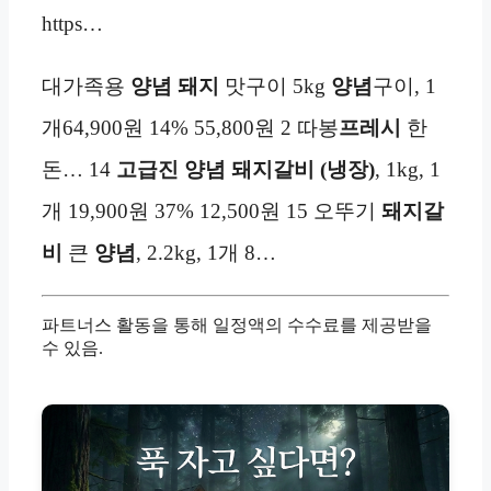
https…
대가족용
양념 돼지
맛구이 5kg
양념
구이, 1
개64,900원 14% 55,800원 2 따봉
프레시
한
돈… 14
고급진 양념 돼지갈비 (냉장)
, 1kg, 1
개 19,900원 37% 12,500원 15 오뚜기
돼지갈
비
큰
양념
, 2.2kg, 1개 8…
파트너스 활동을 통해 일정액의 수수료를 제공받을
수 있음.