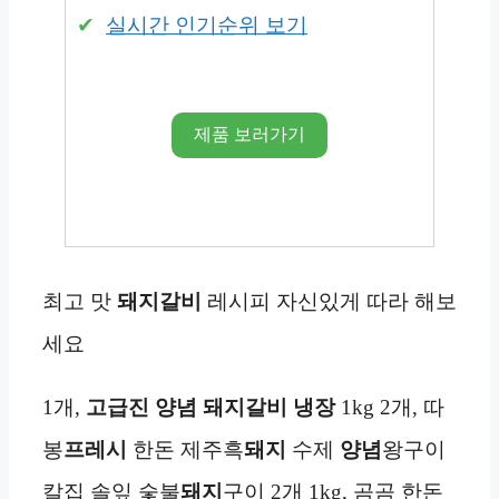
실시간 인기순위 보기
제품 보러가기
최고 맛
돼지갈비
레시피 자신있게 따라 해보
세요
1개,
고급진 양념 돼지갈비
냉장
1kg 2개, 따
봉
프레시
한돈 제주흑
돼지
수제
양념
왕구이
칼집 솔잎 숯불
돼지
구이 2개 1kg, 곰곰 한돈