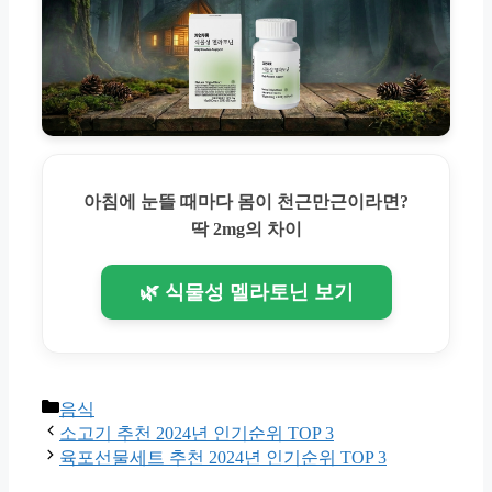
아침에 눈뜰 때마다 몸이 천근만근이라면?
딱 2mg의 차이
🌿 식물성 멜라토닌 보기
Categories
음식
소고기 추천 2024년 인기순위 TOP 3
육포선물세트 추천 2024년 인기순위 TOP 3