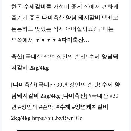
한돈
수제
갈비
를 가성비 좋게 집에서 편하게
즐기기 좋은
다미축산
양념 돼지갈비
택배로
든든하고 맛있는 식사 어떠실까요? 구매는
요쪽에서 ▼▼▼▼ #
다미축산
…
축산
] 국내산 30년 장인의 손맛!
수제 양념돼
지갈비 2kg
/
4kg
[
다미축산
] 국내산 30년 장인의 손맛!
수제 양
념돼지갈비 2kg
/
4kg
[
다미축산
] #국내산 #30
년 #장인의 #손맛! #
수제
#
양념돼지갈비
2kg
/
4kg
https://bitl.bz/RwnJGo