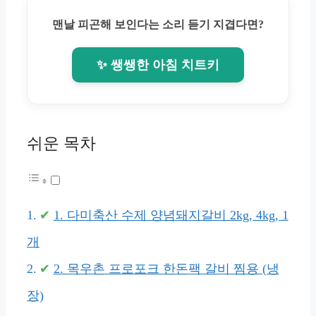
맨날 피곤해 보인다는 소리 듣기 지겹다면?
✨ 쌩쌩한 아침 치트키
쉬운 목차
1. 다미축산 수제 양념돼지갈비 2kg, 4kg, 1
개
2. 목우촌 프로포크 한돈팩 갈비 찜용 (냉
장)