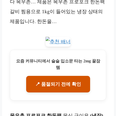
다 목우촌… 제품은 목우촌 프로포크 한돈팩
갈비 찜용으로 1kg이 들어있는 냉장 상태의
제품입니다. 한돈을…
요즘 커뮤니티에서 슬슬 입소문 타는 2mg 꿀잠
템
📍 품절되기 전에 확인
목우촌 프로포크 한돈팩
목심 구이용
(냉장)
,