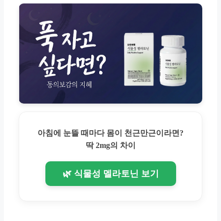
아침에 눈뜰 때마다 몸이 천근만근이라면?
딱 2mg의 차이
🌿 식물성 멜라토닌 보기