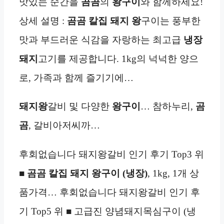
맛있는 순간을
곰곰
의
왕구이
와 함께하세요!
상세 설명 :
곰곰 칼집 돼지 왕
구이는 풍부한
맛과 부드러운 식감을 자랑하는 최고급
냉장
돼지
고기를 제공합니다. 1kg의 넉넉한 양으
로, 가족과 함께 즐기기에…
돼지왕
갈비 및 다양한
왕구이
… 참하누리,
곰
곰
, 갈비아저씨까…
후회없습니다 돼지왕갈비 인기 후기 Top3 위
■
곰곰 칼집 돼지 왕구이 (냉장)
, 1kg, 1개 상
품가격… 후회없습니다 돼지왕갈비 인기 후
기 Top5 위 ■ 고급진 양념돼지목심구이 (냉