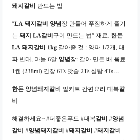
돼지갈비
만드는 법
"
LA
돼지갈비
양념
장 만들어 푸짐하게 즐기
는
돼지
LA
갈비
구이 만드는 법" 재료:
한돈
LA
돼지갈비
1kg
갈아줄 것 : 양파 1/2개, 대
파 반대, 마늘 6알
양념
장: 갈아 만든 배 음료
1캔 (238ml) 간장 6Ts 맛술 2Ts 설탕 4Ts…
한돈
양념돼지갈비
밀키트 간편요리 대복
갈
비
해결하세요~ #더좋은푸드 #대복
갈비
#
양념
갈비
#
양념돼지갈비
#
돼지갈비
#
돼지갈비