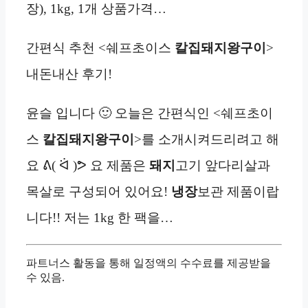
장), 1kg, 1개 상품가격…
간편식 추천 <쉐프초이스
칼집돼지왕구이
>
내돈내산 후기!
윤슬 입니다 🙂 오늘은 간편식인 <쉐프초이
스
칼집돼지왕구이
>를 소개시켜드리려고 해
요 ᕕ( ᐛ )ᕗ 요 제품은
돼지
고기 앞다리살과
목살로 구성되어 있어요!
냉장
보관 제품이랍
니다!! 저는 1kg 한 팩을…
파트너스 활동을 통해 일정액의 수수료를 제공받을
수 있음.