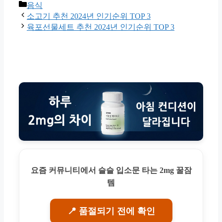
Categories
음식
소고기 추천 2024년 인기순위 TOP 3
육포선물세트 추천 2024년 인기순위 TOP 3
요즘 커뮤니티에서 슬슬 입소문 타는 2mg 꿀잠
템
📍 품절되기 전에 확인