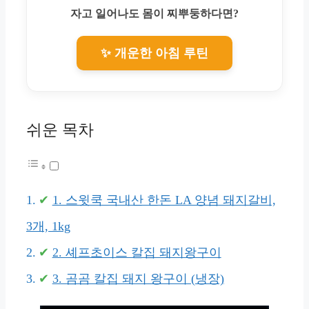
자고 일어나도 몸이 찌뿌둥하다면?
✨ 개운한 아침 루틴
쉬운 목차
1. 스윗쿡 국내산 한돈 LA 양념 돼지갈비,
3개, 1kg
2. 셰프초이스 칼집 돼지왕구이
3. 곰곰 칼집 돼지 왕구이 (냉장)