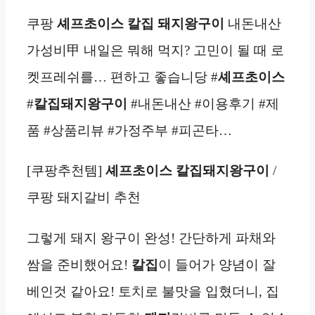
쿠팡
셰프초이스 칼집 돼지왕구이
내돈내산
가성비甲 내일은 뭐해 먹지? 고민이 될 때 로
켓프레쉬를… 편하고 좋습니당 #
셰프초이스
#
칼집돼지왕구이
#내돈내산 #이용후기 #제
품 #상품리뷰 #가정주부 #피곤타…
[쿠팡추천템]
셰프초이스 칼집돼지왕구이
/
쿠팡 돼지갈비 추천
그렇게 돼지 왕구이 완성! 간단하게 파채와
쌈을 준비했어요!
칼집
이 들어가 양념이 잘
베인것 같아요! 토치로 불맛을 입혔더니, 집