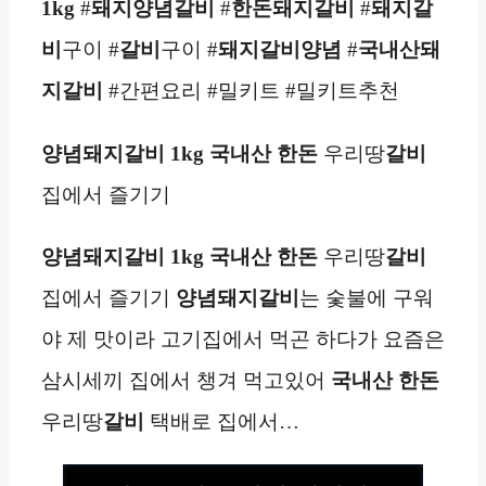
1kg
#
돼지
양념
갈비
#
한돈
돼지갈비
#
돼지갈
비
구이 #
갈비
구이 #
돼지갈비
양념
#
국내산
돼
지갈비
#간편요리 #밀키트 #밀키트추천
양념돼지갈비
1kg
국내산 한돈
우리땅
갈비
집에서 즐기기
양념돼지갈비
1kg
국내산 한돈
우리땅
갈비
집에서 즐기기
양념돼지갈비
는 숯불에 구워
야 제 맛이라 고기집에서 먹곤 하다가 요즘은
삼시세끼 집에서 챙겨 먹고있어
국내산 한돈
우리땅
갈비
택배로 집에서…