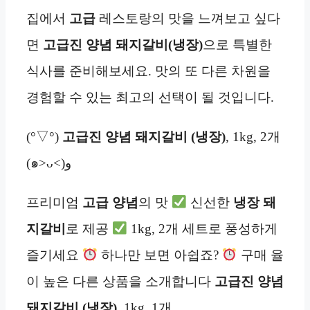
집에서
고급
레스토랑의 맛을 느껴보고 싶다
면
고급진 양념 돼지갈비(냉장)
으로 특별한
식사를 준비해보세요. 맛의 또 다른 차원을
경험할 수 있는 최고의 선택이 될 것입니다.
(°▽°)
고급진 양념 돼지갈비 (냉장)
, 1kg, 2개
(๑˃ᴗ˂)ﻭ
프리미엄
고급
양념
의 맛
신선한
냉장
돼
지갈비
로 제공
1kg, 2개 세트로 풍성하게
즐기세요
하나만 보면 아쉽죠?
구매 율
이 높은 다른 상품을 소개합니다
고급진 양념
돼지갈비 (냉장)
, 1kg, 1개…