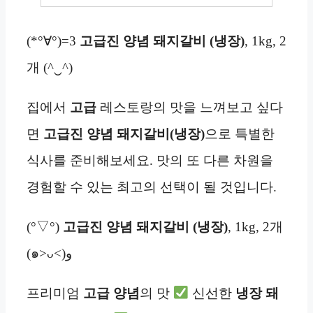
(*°∀°)=3
고급진 양념 돼지갈비 (냉장)
, 1kg, 2
개 (^‿^)
집에서
고급
레스토랑의 맛을 느껴보고 싶다
면
고급진 양념 돼지갈비(냉장)
으로 특별한
식사를 준비해보세요. 맛의 또 다른 차원을
경험할 수 있는 최고의 선택이 될 것입니다.
(°▽°)
고급진 양념 돼지갈비 (냉장)
, 1kg, 2개
(๑˃ᴗ˂)ﻭ
프리미엄
고급
양념
의 맛
신선한
냉장
돼