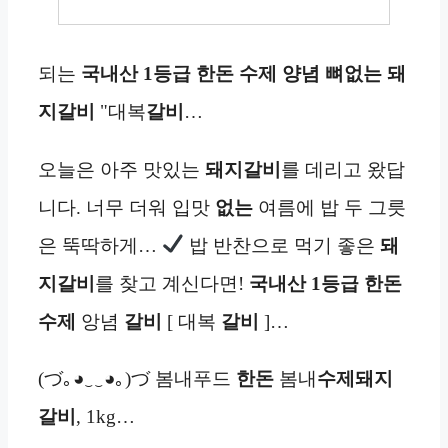
되는
국내산 1등급 한돈 수제 양념 뼈없는
돼
지갈비
"대복
갈비
…
오늘은 아주 맛있는
돼지갈비
를 데리고 왔답
니다. 너무 더워 입맛
없는
여름에 밥 두 그릇
은 뚝딱하게…
밥 반찬으로 먹기 좋은
돼
지갈비
를 찾고 계신다면!
국내산 1등급 한돈
수제
앙념
갈비
[ 대복
갈비
]…
(づ｡◕‿‿◕｡)づ 봄내푸드
한돈
봄내
수제
돼지
갈비
, 1kg…