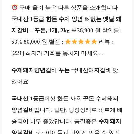
구매 율이 높은 다른 상품을 소개합니다
국내산 1등급 한돈 수제 양념 뼈없는 옛날
돼
지갈비 – 꾸돈, 1개, 2kg
￦36,900 원 할인률 :
53% 80,000 원 별점 :
리뷰 :
[221] 최저가 기회를 놓치지 마세요…
수제
돼지
양념
갈비
꾸돈
국내산
돼지갈비
맛
있어요.
국내산 1등급
이상
한돈
사용
꾸돈
수제
돼지
양념
갈비
입니다. 일단, 냉장상태로 빠르게 배
송되어 너무 좋았답니다. 품질좋은
수제
돼지
양념
갈비
로~ 아이들과 맛있게 먹을 수 있겠