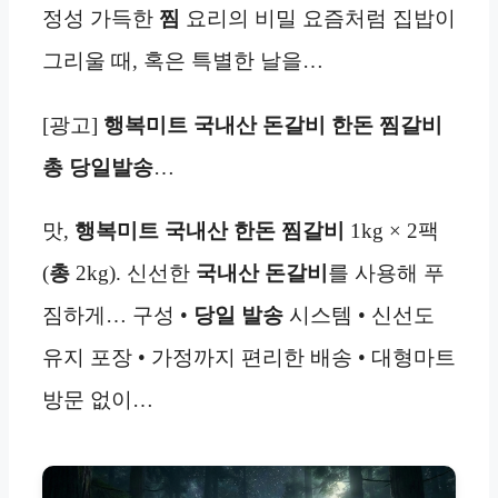
정성 가득한
찜
요리의 비밀 요즘처럼 집밥이
그리울 때, 혹은 특별한 날을…
[광고]
행복미트 국내산 돈갈비 한돈 찜갈비
총 당일발송
…
맛,
행복미트 국내산
한돈 찜갈비
1kg × 2팩
(
총
2kg). 신선한
국내산 돈갈비
를 사용해 푸
짐하게… 구성 •
당일 발송
시스템 • 신선도
유지 포장 • 가정까지 편리한 배송 • 대형마트
방문 없이…