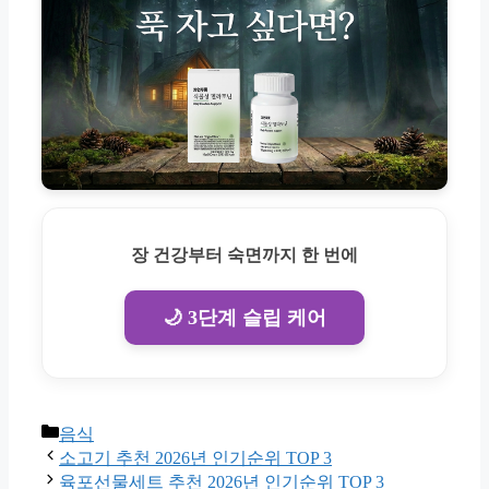
장 건강부터 숙면까지 한 번에
🌙 3단계 슬립 케어
Categories
음식
소고기 추천 2026년 인기순위 TOP 3
육포선물세트 추천 2026년 인기순위 TOP 3