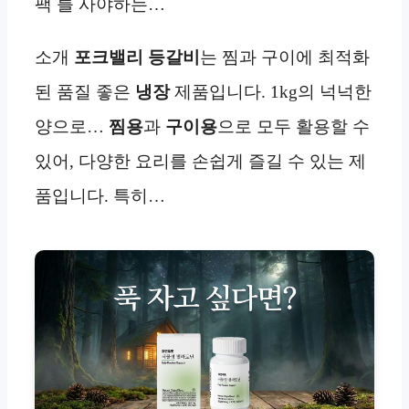
팩 를 사야하는…
소개
포크밸리 등갈비
는 찜과 구이에 최적화
된 품질 좋은
냉장
제품입니다. 1kg의 넉넉한
양으로…
찜용
과
구이용
으로 모두 활용할 수
있어, 다양한 요리를 손쉽게 즐길 수 있는 제
품입니다. 특히…