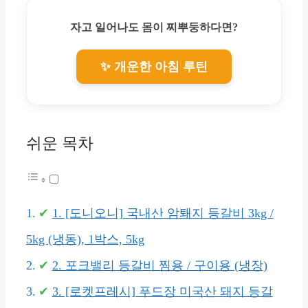
자고 일어나도 몸이 찌뿌둥하다면?
✨ 개운한 아침 루틴
쉬운 목차
1. [도니오니] 국내산 암퇘지 등갈비 3kg /
5kg (냉동), 1박스, 5kg
2. 포크밸리 등갈비 찜용 / 구이용 (냉장)
3. [로켓프레시] 푸드장 미국산 돼지 등갈