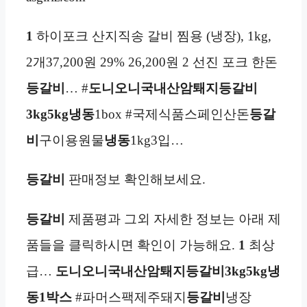
1
하이포크 산지직송 갈비 찜용 (냉장), 1kg,
2개37,200원 29% 26,200원 2 선진 포크 한돈
등갈비
… #
도니오니
국내산암퇘지등갈비
3kg
5kg
냉동
1box #국제식품스페인산돈
등갈
비
구이용원물
냉동
1kg3입…
등갈비
판매정보 확인해보세요.
등갈비
제품평과 그외 자세한 정보는 아래 제
품들을 클릭하시면 확인이 가능해요.
1
최상
급…
도니오니
국내산암퇘지등갈비3kg
5kg
냉
동
1박스
#파머스팩제주돼지
등갈비
냉장