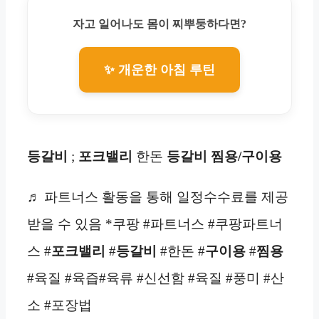
자고 일어나도 몸이 찌뿌둥하다면?
✨ 개운한 아침 루틴
등갈비
;
포크밸리
한돈
등갈비 찜용/구이용
♬ 파트너스 활동을 통해 일정수수료를 제공
받을 수 있음 *쿠팡 #파트너스 #쿠팡파트너
스 #
포크밸리
#
등갈비
#한돈 #
구이용
#
찜용
#육질 #육즙#육류 #신선함 #육질 #풍미 #산
소 #포장법