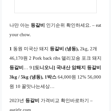
나만 아는
등갈비
인기순위 확인하세요. – eat
your chow.
1
동원 미국산 돼지
등갈비
(냉동),
2kg, 2개
46,170원 2 Pork back ribs 델리꼬숑 포크 돼지
등갈비
… 9
[도니오니] 국내산 암퇘지 등갈비
3kg / 5kg (냉동), 1박스
64,000원 12% 56,000
원 10 꿀맛나는세상…
2023년
등갈비
가격비교 확인바로하기 –
asgirlz.com