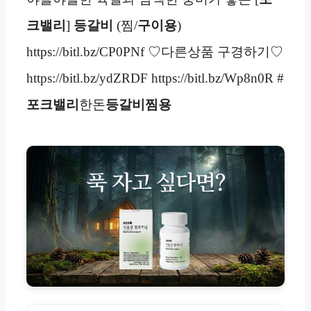
크밸리
]
등갈비
(찜/
구이용
)
https://bitl.bz/CP0PNf ♡다른상품 구경하기♡
https://bitl.bz/ydZRDF https://bitl.bz/Wp8n0R #
포크밸리
한돈
등갈비찜용