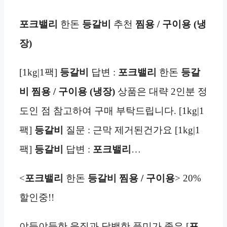
포크밸리
한돈
등갈비
추천
찜용 / 구이용 (냉
장)
[1kg|1팩]
등갈비
답변 :
포크밸리
한돈
등갈
비 찜용 / 구이용 (냉장)
상품은 대략 2인분 정
도인 점 참고하여 구매 부탁드립니다. [1kg|1
팩]
등갈비
질문 : 근막 제거된건가요 [1kg|1
팩]
등갈비
답변 :
포크밸리
…
<
포크밸리
한돈
등갈비 찜용 / 구이용
> 20%
할인중!!
야들야들한 육질과 담백한 풍미가 좋은 [
포