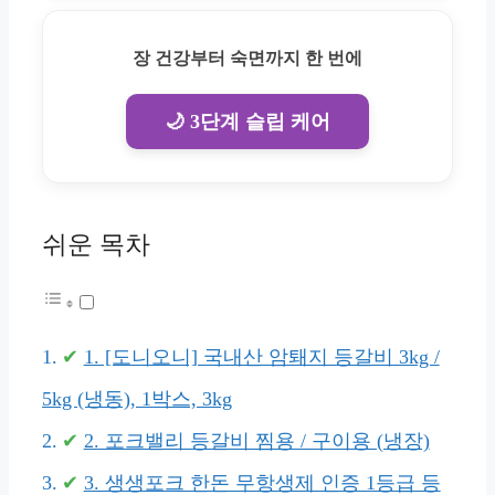
장 건강부터 숙면까지 한 번에
🌙 3단계 슬립 케어
쉬운 목차
1. [도니오니] 국내산 암퇘지 등갈비 3kg /
5kg (냉동), 1박스, 3kg
2. 포크밸리 등갈비 찜용 / 구이용 (냉장)
3. 생생포크 한돈 무항생제 인증 1등급 등