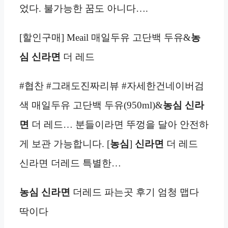
었다. 불가능한 꿈도 아니다….
[할인구매] Meail 매일두유 고단백 두유&
농
심 신라면
더 레드
#협찬 #그래도진짜리뷰 #자세한건네이버검
색 매일두유 고단백 두유(950ml)&
농심 신라
면
더 레드… 분들이라면 뚜껑을 달아 안전하
게 보관 가능합니다. [
농심
]
신라면
더 레드
신라면 더레드 특별한…
농심 신라면
더레드 파는곳 후기 엄청 맵다
딱이다