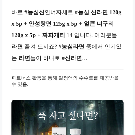
바로 #
농심신
안너짜세트 #
농심 신라면 120g
x 5p + 안성탕면 125g x 5p + 얼큰 너구리
120g x 5p + 짜파게티
14 입니다. 여러분들
라면
즐겨 드시죠? #
농심
라면
중에서 인기있
는
라면
들이 하나로 #
신라면
…
파트너스 활동을 통해 일정액의 수수료를 제공받을
수 있음.