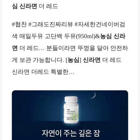
심 신라면
더 레드
#협찬 #그래도진짜리뷰 #자세한건네이버검
색 매일두유 고단백 두유(950ml)&
농심 신라
면
더 레드… 분들이라면 뚜껑을 달아 안전하
게 보관 가능합니다. [
농심
]
신라면
더 레드
신라면 더레드 특별한…