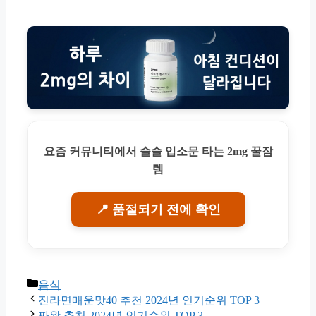
요즘 커뮤니티에서 슬슬 입소문 타는 2mg 꿀잠
템
📍 품절되기 전에 확인
Categories
음식
진라면매운맛40 추천 2024년 인기순위 TOP 3
짜왕 추천 2024년 인기순위 TOP 3