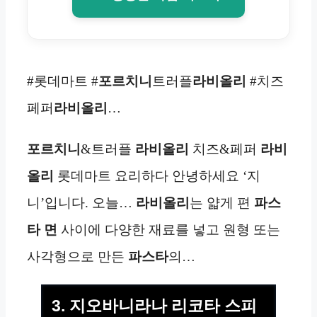
#롯데마트 #
포르치니
트러플
라비올리
#치즈
페퍼
라비올리
…
포르치니
&트러플
라비올리
치즈&페퍼
라비
올리
롯데마트 요리하다 안녕하세요 ‘지
니’입니다. 오늘…
라비올리
는 얇게 편
파스
타 면
사이에 다양한 재료를 넣고 원형 또는
사각형으로 만든
파스타
의…
3. 지오바니라나 리코타 스피