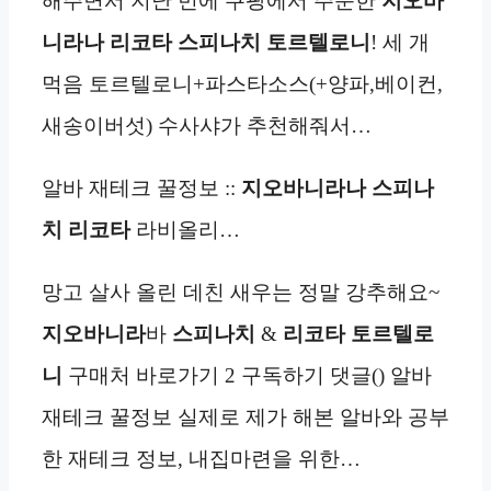
해주면서 지난 번에 쿠팡에서 주문한
지오바
니라나 리코타 스피나치 토르텔로니
! 세 개
먹음 토르텔로니+파스타소스(+양파,베이컨,
새송이버섯) 수사샤가 추천해줘서…
알바 재테크 꿀정보 ::
지오바니라나
스피나
치
리코타
라비올리…
망고 살사 올린 데친 새우는 정말 강추해요~
지오바니라
바
스피나치
&
리코타
토르텔로
니
구매처 바로가기 2 구독하기 댓글() 알바
재테크 꿀정보 실제로 제가 해본 알바와 공부
한 재테크 정보, 내집마련을 위한…