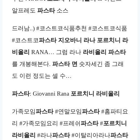
알프레도
파스타
소스
드러남..) #코스트코식품추천 #코스트코식품
#코스트코
파스타
지오바니 라나 포르치니 라
비올리
RANA… 그럼 라나
라비올리 파스타
를 개봉해본다.
파스타 면
숫자세긴 좀 그래
도 이런 정도는 셀 수…
파스타
: Giovanni Rana
포르치니 라비올리
가족모임
파스타
#연말모임
파스타
#홈파티요
리 #가족모임요리 #프레쉬
파스타
#
포르치니
라비올리
#라나
파스타
#이탈리아라나
파스타