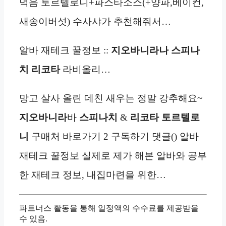
먹음 토르텔로니+파스타소스(+양파,베이컨,
새송이버섯) 수사샤가 추천해줘서…
알바 재테크 꿀정보 ::
지오바니라나
스피나
치
리코타
라비올리…
망고 살사 올린 데친 새우는 정말 강추해요~
지오바니라
바
스피나치
&
리코타
토르텔로
니
구매처 바로가기 2 구독하기 댓글() 알바
재테크 꿀정보 실제로 제가 해본 알바와 공부
한 재테크 정보, 내집마련을 위한…
파트너스 활동을 통해 일정액의 수수료를 제공받을
수 있음.