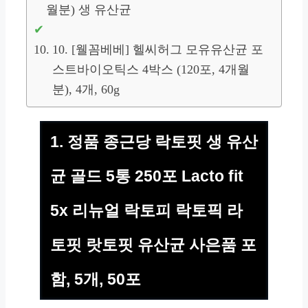
월분) 생 유산균
10. [웰꼼베베] 헬씨허그 모유유산균 포
스트바이오틱스 4박스 (120포, 4개월
분), 4개, 60g
1. 정품 종근당 락토핏 생 유산
균 골드 5통 250포 Lacto fit
5x 리뉴얼 락토피 락토픽 라
토핏 랏토핏 유산균 사은품 포
함, 5개, 50포