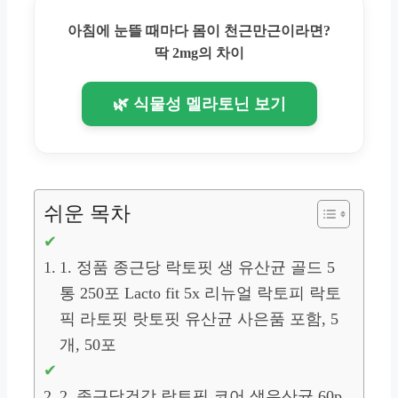
아침에 눈뜰 때마다 몸이 천근만근이라면?
딱 2mg의 차이
🌿 식물성 멜라토닌 보기
쉬운 목차
1. 정품 종근당 락토핏 생 유산균 골드 5
통 250포 Lacto fit 5x 리뉴얼 락토피 락토
픽 라토핏 랏토핏 유산균 사은품 포함, 5
개, 50포
2. 종근당건강 락토핏 코어 생유산균 60p