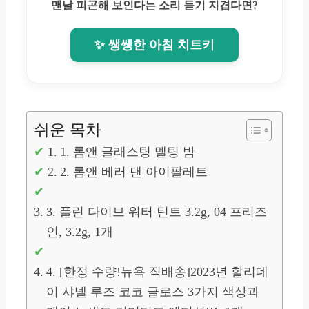
맨날 피곤해 보인다는 소리 듣기 지겹다면?
✨ 쌩쌩한 아침 치트키
쉬운 목차
1. 롬앤 글래스팅 멜팅 밤
2. 롬앤 베러 댄 아이팔레트
3. 플린 다이브 워터 틴트 3.2g, 04 프리즈
인, 3.2g, 1개
4. [한정 수량!뉴욕 직배송]2023년 할리데
이 샤넬 루즈 코코 글로스 3가지 색상과