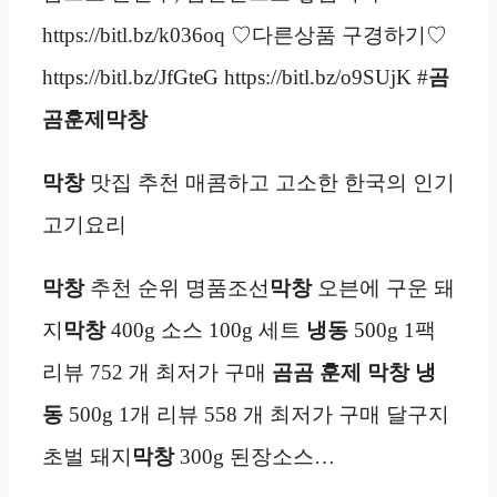
https://bitl.bz/k036oq ♡다른상품 구경하기♡
https://bitl.bz/JfGteG https://bitl.bz/o9SUjK #
곰
곰훈제막창
막창
맛집 추천 매콤하고 고소한 한국의 인기
고기요리
막창
추천 순위 명품조선
막창
오븐에 구운 돼
지
막창
400g 소스 100g 세트
냉동
500g 1팩
리뷰 752 개 최저가 구매
곰곰 훈제 막창
냉
동
500g 1개 리뷰 558 개 최저가 구매 달구지
초벌 돼지
막창
300g 된장소스…