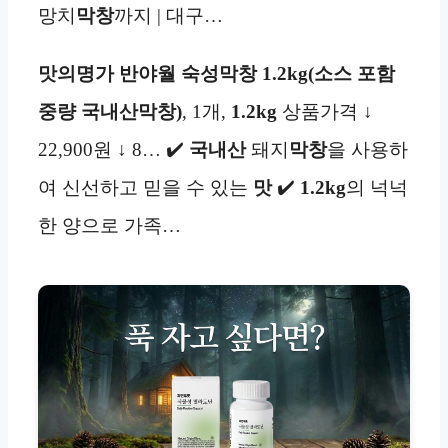
망치
막창
까지 | 대구…
맛의명가 반야월 숙성막창 1.2kg(소스 포함
중량
국내산막창)
, 1개,
1.2kg
상품가격 ↓
22,900원 ↓ 8… ✔️
국내산
돼지
막창
을 사용하
여 신선하고 믿을 수 있는
맛
✔️
1.2kg
의 넉넉
한 양으로 가족…