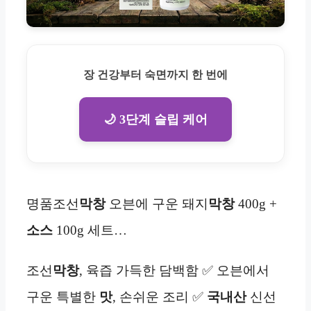
장 건강부터 숙면까지 한 번에
🌙 3단계 슬립 케어
명품조선
막창
오븐에 구운 돼지
막창
400g +
소스
100g 세트…
조선
막창
, 육즙 가득한 담백함 ✅ 오븐에서
구운 특별한
맛
, 손쉬운 조리 ✅
국내산
신선