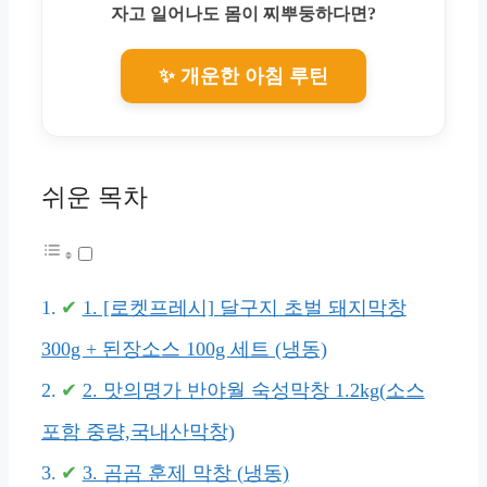
자고 일어나도 몸이 찌뿌둥하다면?
✨ 개운한 아침 루틴
쉬운 목차
1. [로켓프레시] 달구지 초벌 돼지막창
300g + 된장소스 100g 세트 (냉동)
2. 맛의명가 반야월 숙성막창 1.2kg(소스
포함 중량,국내산막창)
3. 곰곰 훈제 막창 (냉동)