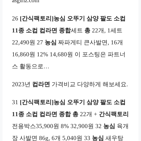
asgirlz.com
26
[간식팩토리]농심 오뚜기 삼양 팔도 소컵
11종 소컵 컵라면 종합
세트
총
22개, 1세트
22,490원 27
농심
짜파게티 큰사발면, 16개
16,860원 12% 14,680원 이 포스팅은 파트너
스 활동으로…
2023년
컵라면
가격비교 다양하게 해보세요.
31
[간식팩토리]농심 오뚜기 삼양 팔도 소컵
11종 소컵 컵라면 종합 총
22개 +
간식팩토리
전용박스35,900원 8% 32,900원 32
농심
육개
장 사발면 86g, 6개 5,040원 33
농심
새우탕