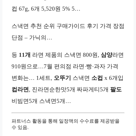
컵 67g, 6개 5,520원 5% 5…
스낵면 추천 순위 구매가이드 후기 가격 장점
단점 – 가닉의…
등
11개
라면 제품의 스낵면 800원,
삼양
라면
910원으로…7월 편의점 라면·빵·과자 가격
변화는… 1세트,
오뚜기
스낵면
소컵
x 6개입
컵라면
, 진라면순한맛5개 짜파게티5개
팔도
비빔면5개 스낵면5개…
파트너스 활동을 통해 일정액의 수수료를 제공받을
수 있음.