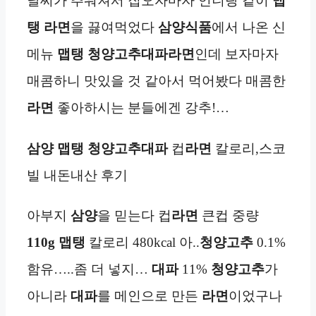
날씨가 추워져서 집오자마자 언니랑 같이
맵
탱
라면
을 끓여먹었다
삼양식품
에서 나온 신
메뉴
맵탱 청양고추대파라면
인데 보자마자
매콤하니 맛있을 것 같아서 먹어봤다 매콤한
라면
좋아하시는 분들에겐 강추!…
삼양
맵탱 청양고추대파
컵
라면
칼로리,스코
빌 내돈내산 후기
아부지
삼양
을 믿는다 컵
라면
큰컵 중량
110g
맵탱
칼로리 480kcal 아..
청양고추
0.1%
함유…..좀 더 넣지…
대파
11%
청양고추
가
아니라
대파
를 메인으로 만든
라면
이었구나