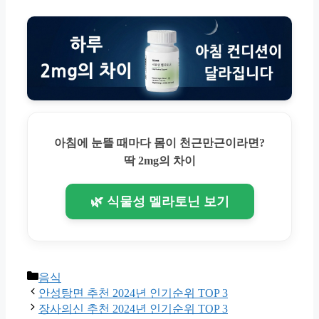
아침에 눈뜰 때마다 몸이 천근만근이라면?
딱 2mg의 차이
🌿 식물성 멜라토닌 보기
Categories
음식
안성탕면 추천 2024년 인기순위 TOP 3
장사의신 추천 2024년 인기순위 TOP 3