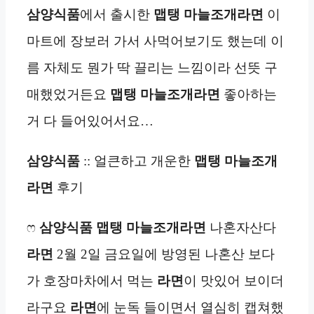
삼양식품
에서 출시한
맵탱 마늘조개라면
이
마트에 장보러 가서 사먹어보기도 했는데 이
름 자체도 뭔가 딱 끌리는 느낌이라 선뜻 구
매했었거든요
맵탱 마늘조개라면
좋아하는
거 다 들어있어서요…
삼양식품
:: 얼큰하고 개운한
맵탱 마늘조개
라면
후기
ෆ
삼양식품 맵탱 마늘조개라면
나혼자산다
라면
2월 2일 금요일에 방영된 나혼산 보다
가 호장마차에서 먹는
라면
이 맛있어 보이더
라구요
라면
에 눈독 들이면서 열심히 캡쳐했