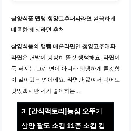
삼양식품 맵탱 청양고추대파라면
깔끔하게
매콤한 해장
라면
추천
삼양식품
의
맵탱
매운
라면
인
청양고추대파
라면
은 면발이 굉장히 쫄깃 탱탱해요.
라면
이
푹 퍼지는 그런 면이 아니라 탱탱하게 쫄깃함
이 살아있는 면이에요.
라면
만 끓여서 먹어도
맛있겠지만 제가 좋아하는…
3. [간식팩토리]농심 오뚜기
삼양 팔도 소컵 11종 소컵 컵