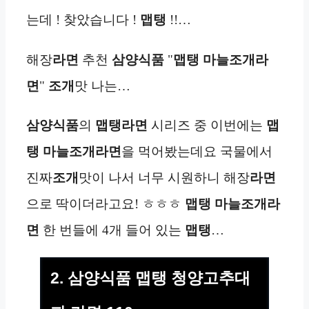
는데 ! 찾았습니다 !
맵탱
!!…
해장
라면
추천
삼양식품
"
맵탱 마늘조개라
면
"
조개
맛 나는…
삼양식품
의
맵탱
라면
시리즈 중 이번에는
맵
탱 마늘조개라면
을 먹어봤는데요 국물에서
진짜
조개
맛이 나서 너무 시원하니 해장
라면
으로 딱이더라고요! ㅎㅎㅎ
맵탱 마늘조개라
면
한 번들에 4개 들어 있는
맵탱
…
2. 삼양식품 맵탱 청양고추대