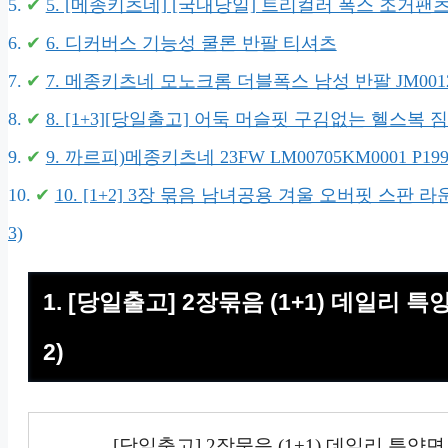
5. [메종키츠네] [국내당일] 트리컬러 폭스 조거팬츠 AM
6. 디커버스 기능성 쿨론 반팔 티셔츠
7. 메종키츠네 모노크롬 더블폭스 남성 반팔 JM00124
8. [1+3][당일출고] 어둑 머슬핏 구김없는 헬스복
9. 까르피)메종키츠네 23FW LM00705KM0001 P1
10. [1+2] 3장 묶음 남녀공용 겨울 오버핏 스판 라운
3)
1. [당일출고] 2장묶음 (1+1) 데일리 특
2)
[당일출고] 2장묶음 (1+1) 데일리 특양면 