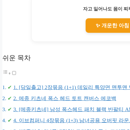
자고 일어나도 몸이 
✨ 개운한 아침
쉬운 목차
1. [당일출고] 2장묶음 (1+1) 데일리 특양면 맨투맨 빅
2. 메종 키츠네 폭스 헤드 토트 캔버스 에코백
3. [메종키츠네] 남성 폭스헤드 패치 블랙 반팔티 AM00
4. 이브컴퍼니 4장묶음 (1+3) 남녀공용 오버핏 라운드