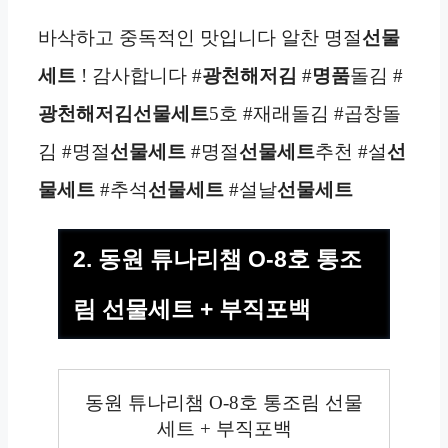
바삭하고 중독적인 맛입니다 알찬 명절
선물
세트
! 감사합니다 #
광천해저김
#
명품
돌김 #
광천해저김
선물세트
5호 #재래돌김 #곱창돌
김 #명절
선물세트
#명절
선물세트
추천 #설
선
물세트
#추석
선물세트
#설날
선물세트
2. 동원 튜나리챔 O-8호 통조
림 선물세트 + 부직포백
동원 튜나리챔 O-8호 통조림 선물
세트 + 부직포백