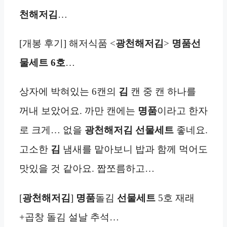
천해저김
…
[개봉 후기] 해저식품 <
광천해저김
>
명품선
물세트 6호
…
상자에 박혀있는 6캔의
김
캔 중 캔 하나를
꺼내 보았어요. 까만 캔에는
명품
이라고 한자
로 크게… 없을
광천해저김
선물세트
좋네요.
고소한
김
냄새를 맡아보니 밥과 함께 먹어도
맛있을 것 같아요. 짭쪼름하고…
[
광천해저김
]
명품
돌김
선물세트
5호 재래
+곱창 돌김 설날 추석…