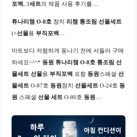
포백
, 3
세트
의 제품 사용 후기를…
튜나리챔 O-8호
참치
리챔
통조림 선물세트
(+
선물
용
부직포백
…
마트보다 저렴하게 동나기 전에 서둘러 구매
하세요~^^*
동원 튜나리챔 O-8호 통조림 선
물세트
선물
용
부직포백
포함
동원
스페셜
선
물세트
O-87호
동원
참치
선물세트
O-24호
동
원
스페셜
선물 세트
O-86호
동원
…