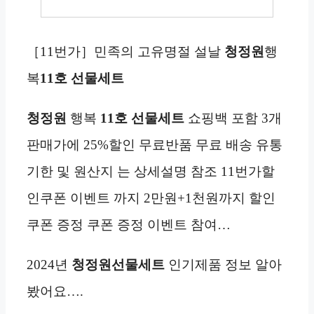
［11번가］민족의 고유명절 설날
청정원
행
복
11호 선물세트
청정원
행복
11호 선물세트
쇼핑백 포함 3개
판매가에 25%할인 무료반품 무료 배송 유통
기한 및 원산지 는 상세설명 참조 11번가할
인쿠폰 이벤트 까지 2만원+1천원까지 할인
쿠폰 증정 쿠폰 증정 이벤트 참여…
2024년
청정원
선물세트
인기제품 정보 알아
봤어요….