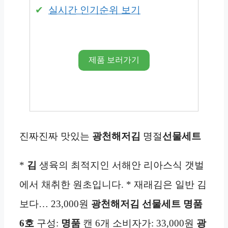
실시간 인기순위 보기
제품 보러가기
진짜진짜 맛있는
광천해저김
명절
선물세트
*
김
생육의 최적지인 서해안 리아스식 갯벌
에서 채취한 원초입니다. * 재래김은 일반 김
보다… 23,000원
광천해저김
선물세트
명품
6호
구성:
명품
캔 6개 소비자가: 33,000원
광