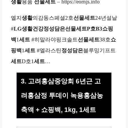
생활
용품
선물세트
– https://eornjs.info
엘지
생활
의감동스페셜2호
선물세트
24년설날
#
LG생활건강정성담은선물세트P호B3
쇼핑
백
1
세트
#히말라야핑크솔트
선물세트
38호
쇼
핑백
1
세트
#엘라스틴
정성담은
블루밍기프트
세트
D호1
세트
…
3. 고려홍삼중앙회 6년근 고
려홍삼정 투데이 녹용홍삼농
축액 + 쇼핑백, 1kg, 1세트