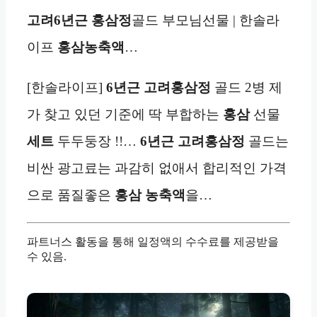
고려
6년근
홍삼정
골드 부모님선물 | 한솔라
이프
홍삼농축액
…
[한솔라이프]
6년근 고려홍삼정
골드 2병 제
가 찾고 있던 기준에 딱 부합하는
홍삼
선물
세트
두두둥장 !!…
6년근 고려홍삼정
골드는
비싼 광고료는 과감히 없애서 합리적인 가격
으로 품질좋은
홍삼 농축액
을…
파트너스 활동을 통해 일정액의 수수료를 제공받을
수 있음.