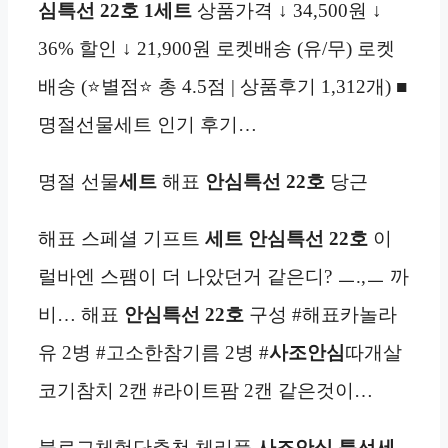
심특선 22호 1세트
상품가격 ↓ 34,500원 ↓
36% 할인 ↓ 21,900원 로켓배송 (유/무) 로켓
배송 (⭐별점⭐ 총 4.5점 | 상품후기 1,312개) ■
명절선물세트 인기 후기…
명절 선물
세트
해표
안심특선 22호
당근
해표 스페셜 기프트
세트
안심특선 22호
이
럴바엔 스팸이 더 나았던거 같은디? ㅡ.,ㅡ 까
비… 해표
안심특선 22호
구성 #해표카놀라
유 2병 #고소한참기름 2병 #
사조안심
따개살
코기참치 2캔 #라이트팜 2캔 같은것이…
블로그체험단추천 체리플
사조안심 특선
세