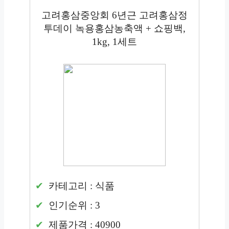
고려홍삼중앙회 6년근 고려홍삼정
투데이 녹용홍삼농축액 + 쇼핑백,
1kg, 1세트
카테고리 : 식품
인기순위 : 3
제품가격 : 40900