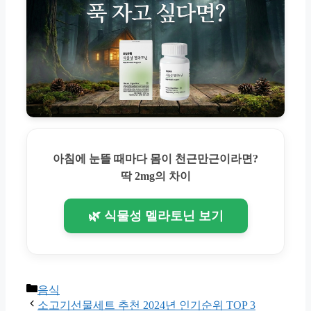
아침에 눈뜰 때마다 몸이 천근만근이라면?
딱 2mg의 차이
🌿 식물성 멜라토닌 보기
Categories
음식
소고기선물세트 추천 2024년 인기순위 TOP 3