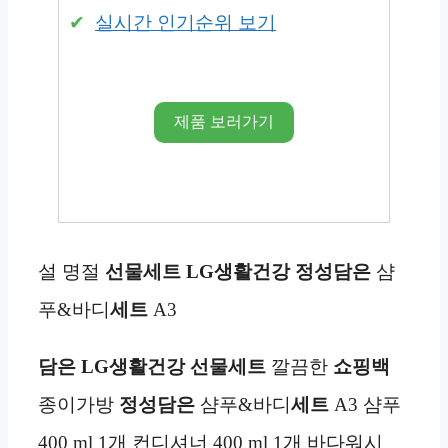
실시간 인기순위 보기
제품 보러가기
설 명절
선물세트
LG생활건강 정성담은
샴
푸&바디
세트
A3
담은
LG생활건강
선물세트
깔끔한
쇼핑백
종이가방
정성담은
샴푸&바디
세트
A3 샴푸
400 ml 1개 컨디셔너 400 ml 1개 바다워시