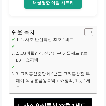
✨ 쌩쌩한 아침 치트키
쉬운 목차
1. 사조 안심특선 22호 1세트
2. LG생활건강 정성담은 선물세트 P호
B3 + 쇼핑백
3. 고려홍삼중앙회 6년근 고려홍삼정 투
데이 녹용홍삼농축액 + 쇼핑백, 1kg, 1세
트
1. 사조 안심특선 22호 1세트