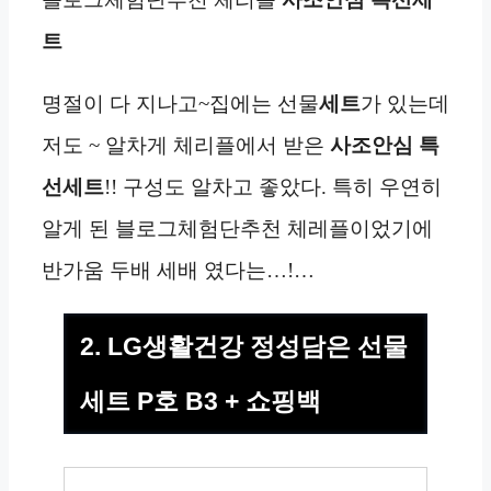
트
명절이 다 지나고~집에는 선물
세트
가 있는데
저도 ~ 알차게 체리플에서 받은
사조안심 특
선
세트
!! 구성도 알차고 좋았다. 특히 우연히
알게 된 블로그체험단추천 체레플이었기에
반가움 두배 세배 였다는…!…
2. LG생활건강 정성담은 선물
세트 P호 B3 + 쇼핑백