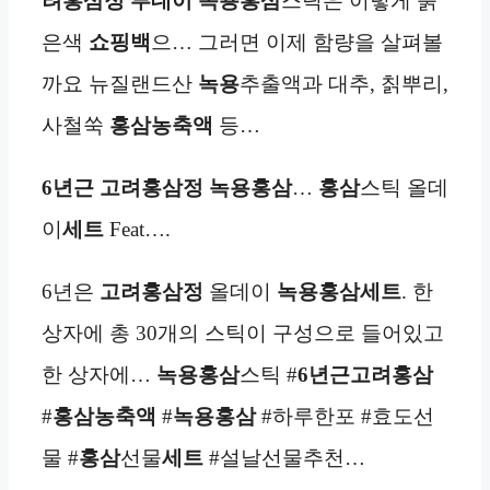
려홍삼정 투데이 녹용홍삼
스틱은 이렇게 붉
은색
쇼핑백
으… 그러면 이제 함량을 살펴볼
까요 뉴질랜드산
녹용
추출액과 대추, 칡뿌리,
사철쑥
홍삼농축액
등…
6년근 고려홍삼정
녹용홍삼
…
홍삼
스틱 올데
이
세트
Feat….
6년은
고려홍삼정
올데이
녹용홍삼
세트
. 한
상자에 총 30개의 스틱이 구성으로 들어있고
한 상자에…
녹용홍삼
스틱 #
6년근고려홍삼
#
홍삼농축액
#
녹용홍삼
#하루한포 #효도선
물 #
홍삼
선물
세트
#설날선물추천…