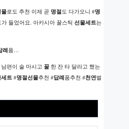
선물
로도 추천 이제 곧
명절
도 다가오니 #
명
포가 들었어요. 아카시아 꿀스틱
선물세트
는
답례
품…
번 남편이 술 마시고
꿀
한 잔 타 달라고 했는
물세트
#
명절선물
추천 #
답례
품추천 #
천연
벌