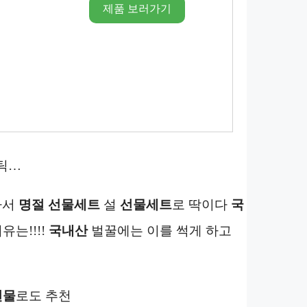
제품 보러가기
틱…
라서
명절 선물세트
설
선물세트
로 딱이다
국
유는!!!!
국내산
벌꿀에는 이를 썩게 하고
선물
로도 추천