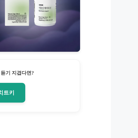
 듣기 지겹다면?
 치트키