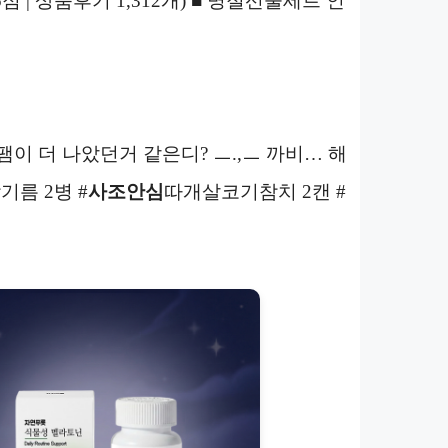
.5점 | 상품후기 1,312개) ■ 명절선물세트 인
이 더 나았던거 같은디? ㅡ.,ㅡ 까비… 해
름 2병 #
사조안심
따개살코기참치 2캔 #