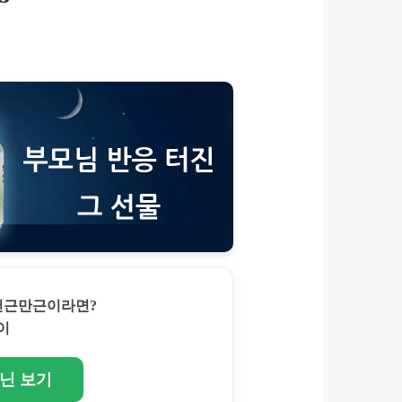
 천근만근이라면?
이
토닌 보기