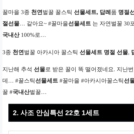
꿀마을 3종
천연
벌꿀 꿀스틱
선물세트,
답례
품
명절
절선물
… 같아요~ #꿀마을
선물세트
는 자연벌꿀 30
국내산
100%로…
3종
천연
벌꿀 아카시아 꿀스틱
선물세트
명절 선물
,
지난해 추석
선물
로 받은 꿀이 똑 떨어졌네요. 지난
데… #꿀스틱
선물세트
#꿀마을 #아카시아꿀스틱
선
꿀 #
국내산
벌꿀…
2. 사조 안심특선 22호 1세트