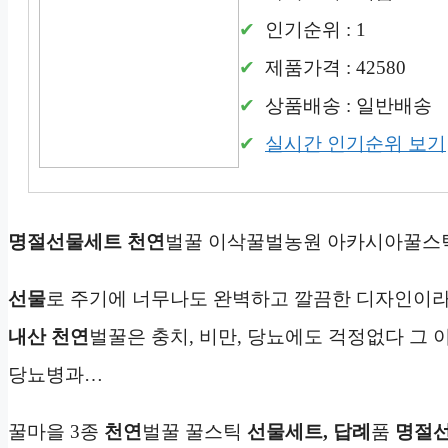
인기순위 : 1
제품가격 : 42580
상품배송 : 일반배송
실시간 인기순위 보기
명절선물세트
천연
벌꿀 이삭꿀벌농원 아카시아꿀스
선물
로 주기에 너무나도 완벽하고 깔끔한 디자인이
내산 천연
벌꿀은 충치, 비만, 당뇨에도 걱정없다 그 이
당뇨병과…
꿀마을 3종
천연
벌꿀 꿀스틱
선물세트,
답례
품
명절