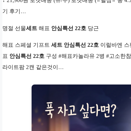
↓ 21,900원 로켓배송 (유/무) 로켓배송 (⭐별점⭐ 총 4
기 후기…
명절 선물
세트
해표
안심특선 22호
당근
해표 스페셜 기프트
세트
안심특선 22호
이럴바엔 스팸
표
안심특선 22호
구성 #해표카놀라유 2병 #고소한참기
라이트팜 2캔 같은것이…