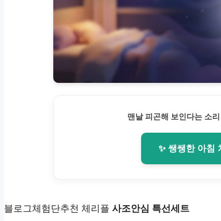
맨날 피곤해 보인다는 소리
✨ 쌩쌩한 아침
블로그체험단추천 체리플
사조안심 특선
세트