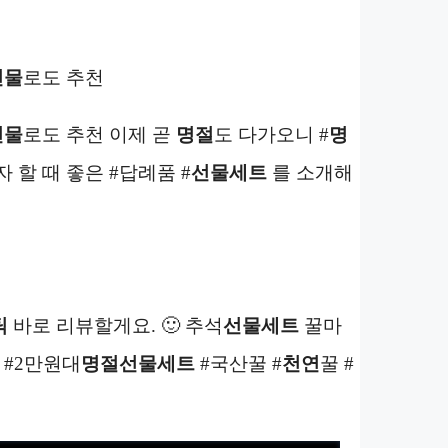
선물
로도 추천
선물
로도 추천 이제 곧
명절
도 다가오니 #
명
할 때 좋은 #답례품 #
선물세트
를 소개해
틱
바로 리뷰할게요. 🙂 추석
선물세트
꿀마
#2만원대
명절선물세트
#국산꿀 #
천연
꿀 #