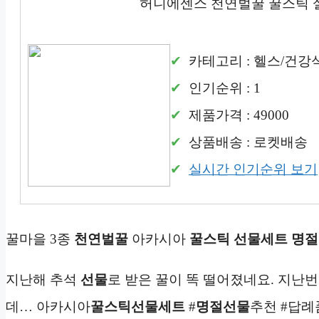
허니에센스 천연벌꿀 꿀스틱 설
카테고리 : 헬스/건강
인기순위 : 1
제품가격 : 49000
상품배송 : 로켓배송
실시간 인기순위 보기
꿀마을 3종
천연벌꿀
아카시아
꿀스틱
선물세트
명절
지난해 추석
선물
로 받은 꿀이 똑 떨어졌네요. 지난
데… 아카시아
꿀스틱
선물세트
#
명절선물
추천 #답례