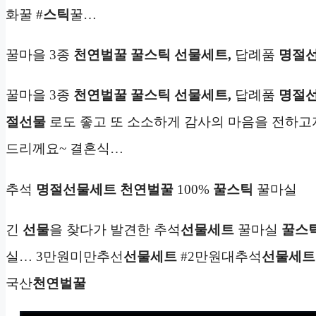
화꿀 #
스틱
꿀…
꿀마을 3종
천연벌꿀 꿀스틱
선물세트,
답례품
명절
꿀마을 3종
천연벌꿀 꿀스틱
선물세트,
답례품
명절
절선물
로도 좋고 또 소소하게 감사의 마음을 전하고자 
드리께요~ 결혼식…
추석
명절선물세트
천연벌꿀
100%
꿀스틱
꿀마실
긴
선물
을 찾다가 발견한 추석
선물세트
꿀마실
꿀스
실… 3만원미만추선
선물세트
#2만원대추석
선물세트
국산
천연벌꿀