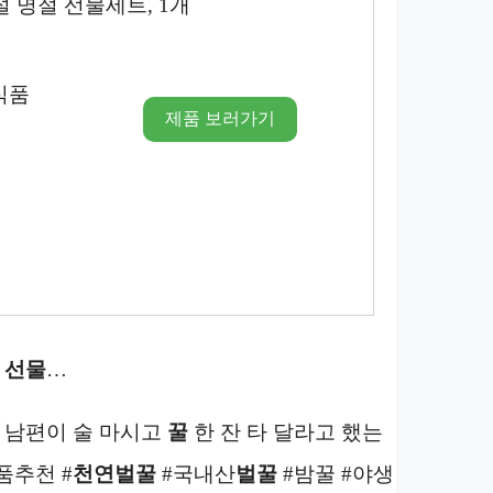
 명절 선물세트, 1개
식품
제품 보러가기
 선물
…
번 남편이 술 마시고
꿀
한 잔 타 달라고 했는
품추천 #
천연벌꿀
#국내산
벌꿀
#밤꿀 #야생